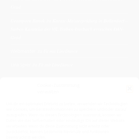
Grad
Ueamporn Ranok
zu
Karate-Meisterprüfung in Bollendorf –
Sieben Karateka des VfL Traben-Trarbach erreichen DAN-
Grad
Webmaster
zu
Fit mit LineDance
Lina Spier
zu
Fit mit LineDance
Cookie-Zustimmung
verwalten
KONTAKTDETAILS
Um dir ein optimales Erlebnis zu bieten, verwenden wir Technologien
wie Cookies, um Geräteinformationen zu speichern und/oder darauf
VfL 1861 e.V. Traben-Trarbach
zuzugreifen. Wenn du diesen Technologien zustimmst, können wir
Neue Rathausstr. 18
Daten wie das Surfverhalten oder eindeutige IDs auf dieser Website
56841 Traben-Trarbach
verarbeiten. Wenn du deine Zustimmung nicht erteilst oder
zurückziehst, können bestimmte Merkmale und Funktionen
E-Mail: info@vfl-traben-trarbach.de
beeinträchtigt werden.