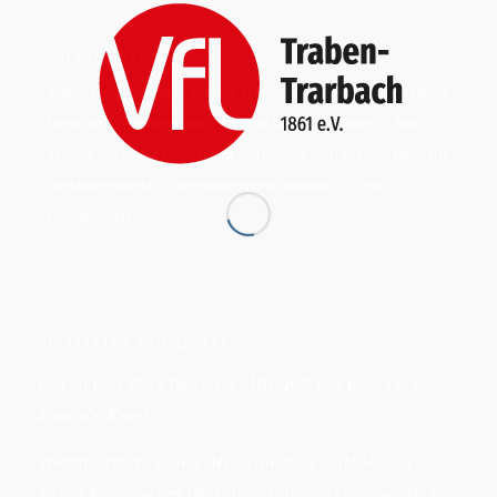
SCHLAGWÖRTER
Allgemein
Curling
Curling; Treffen
Ferienfreizeit
Katate
Medaillen
Meisterschaft
Nordic Walking
Silber
SWR
Tanzen
Tanzkurs
Termin
Termine
Treffen
Wandern
Weihnachtsmarkt
Weihnachtsmarkt; Eisbahn
Yoga
Übungsstunden
DIE LETZTEN KOMMENTARE:
Eva
zu
Ping Pong Parkinson: Mit Spaß und Bewegung
gegen die Krankheit
Webmaster
zu
Karate-Meisterprüfung in Bollendorf –
Sieben Karateka des VfL Traben-Trarbach erreichen DAN-