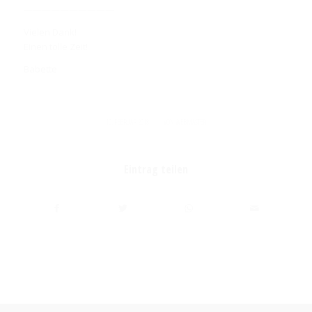
——————————
Vielen Dank!
Einen tolle Zeit!
Babette
/
10. FEBRUAR 2018
VON
WEBMASTER
Eintrag teilen