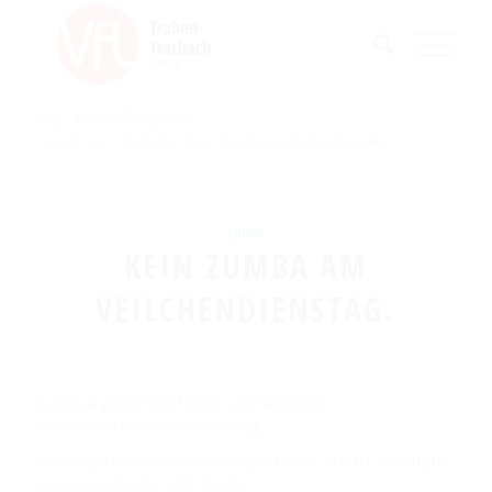
Blog - Aktuelle Neuigkeiten
Du bist hier:
Startseite
/
Kein Zumba am Veilchendienstag.
ZUMBA
KEIN ZUMBA AM
VEILCHENDIENSTAG.
Karneval gehört den Narren und Närrinnen!
Kein Zumba am Veilchendienstag.
Wir treffen uns erst wieder am 20.2.18 von 19.00h – 20.00h zur
naechsten Zumba Gold Stunde.