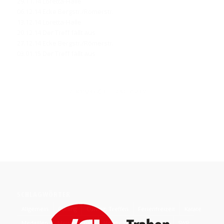
29.11.14 Loretta-Halle
06.12.14 Ecke Bergstr./Römerstr.
13.12.14 Loretta-Halle
20.12.14 Der Treff fällt aus
27.12.14 Ecke Bergstr./Römerstr.
03.01.15 Der Treff fällt aus
/
25. NOVEMBER 2014
VON
CHRISTA KIVELITZ
SCHLAGWÖRTER
Allgemein
Curling
Curling; Treffen
Ferienfreizeit
Katate
Medaillen
Meisterschaft
Nordic Walking
Silber
SWR