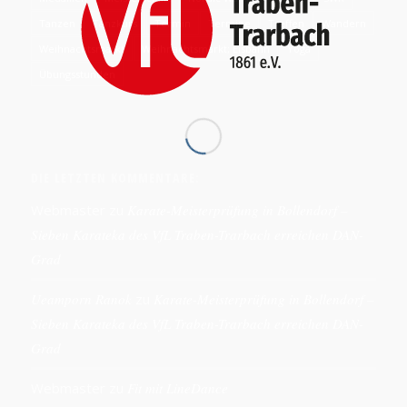
Tanzen
Tanzkurs
Termin
Termine
Treffen
Wandern
Weihnachtsmarkt
Weihnachtsmarkt; Eisbahn
Yoga
Übungsstunden
DIE LETZTEN KOMMENTARE:
Webmaster
zu
Karate-Meisterprüfung in Bollendorf –
Sieben Karateka des VfL Traben-Trarbach erreichen DAN-
Grad
Ueamporn Ranok
zu
Karate-Meisterprüfung in Bollendorf –
Sieben Karateka des VfL Traben-Trarbach erreichen DAN-
Grad
Webmaster
zu
Fit mit LineDance