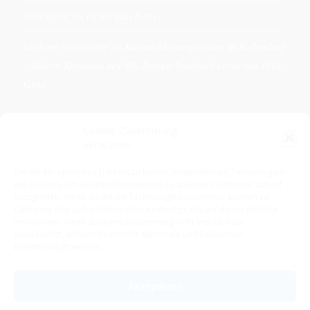
Lina Spier
zu
Fit mit LineDance
Michael Schneider
zu
Karate-Meisterprüfung in Bollendorf
– Sieben Karateka des VfL Traben-Trarbach erreichen DAN-
Grad
Cookie-Zustimmung
verwalten
KONTAKTDETAILS
Um dir ein optimales Erlebnis zu bieten, verwenden wir Technologien
wie Cookies, um Geräteinformationen zu speichern und/oder darauf
VfL 1861 e.V. Traben-Trarbach
zuzugreifen. Wenn du diesen Technologien zustimmst, können wir
Neue Rathausstr. 18
Daten wie das Surfverhalten oder eindeutige IDs auf dieser Website
56841 Traben-Trarbach
verarbeiten. Wenn du deine Zustimmung nicht erteilst oder
zurückziehst, können bestimmte Merkmale und Funktionen
E-Mail: info@vfl-traben-trarbach.de
beeinträchtigt werden.
Datenschutzerklärung
Impressum
Akzeptieren