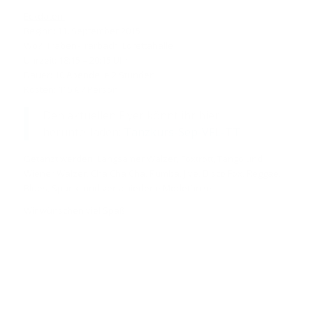
Eckdaten:
Beginn: 11. September 2015
Wo?:
Traben
-Trarbach, Lorettahalle
Uhrzeit: 18:15 – 20:15 Uhr
Dauer: 10 Abende je 2 Stunden
Kosten: 115 € / Person
Den aktuellen Flyer könnt ihr hier
herunterladen:
Tanzkurs-Sep-VFL-TT
Getanzt werden: Langsamer Walzer, Foxtrott, Tango und
Wiener Walzer, Cha Cha Cha, Rumba, Jive, Disco Fox, Reggae,
Blues, Spank, und verschiedene Modetänze
Wir wünschen viel Spaß!
/
/
23. JULI 2015
0 KOMMENTARE
VON
WEBMASTER