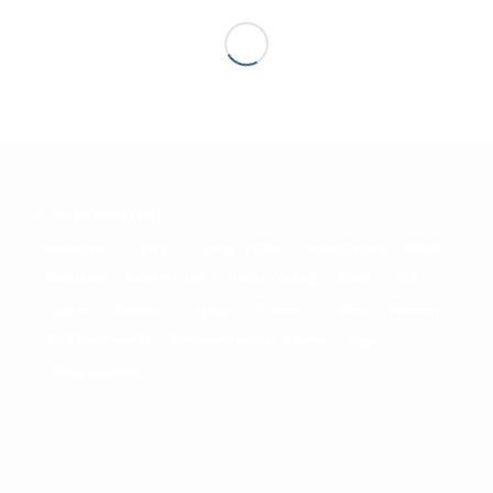
SCHLAGWÖRTER
Allgemein
Curling
Curling; Treffen
Ferienfreizeit
Katate
Medaillen
Meisterschaft
Nordic Walking
Silber
SWR
Tanzen
Tanzkurs
Termin
Termine
Treffen
Wandern
Weihnachtsmarkt
Weihnachtsmarkt; Eisbahn
Yoga
Übungsstunden