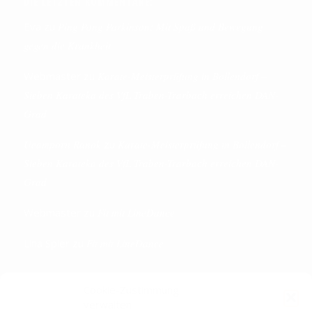
DIE LETZTEN KOMMENTARE:
Eva
zu
Ping Pong Parkinson: Mit Spaß und Bewegung
gegen die Krankheit
Webmaster
zu
Karate-Meisterprüfung in Bollendorf –
Sieben Karateka des VfL Traben-Trarbach erreichen DAN-
Grad
Ueamporn Ranok
zu
Karate-Meisterprüfung in Bollendorf –
Sieben Karateka des VfL Traben-Trarbach erreichen DAN-
Grad
Webmaster
zu
Fit mit LineDance
Lina Spier
zu
Fit mit LineDance
Cookie-Zustimmung
verwalten