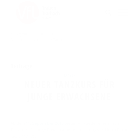
Schlagwortarchiv für: Tanzen
Du bist hier:
Startseite
/
Tanzen
Beiträge
TANZEN
NEUER TANZKURS FÜR
JUNGE ERWACHSENE
Ab dem
11. September 2015
bieten wir wieder einen neuen
Tanzkurs für junge Erwachsene unter Leitung von Herrn Bernd
Jacob (ADTV) an.