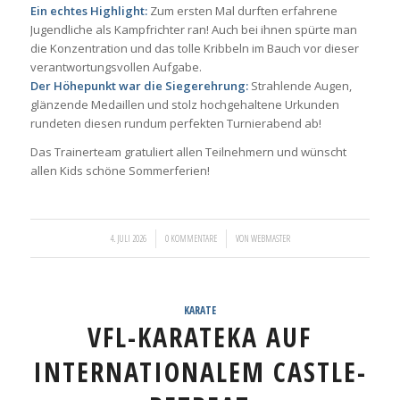
Ein echtes Highlight:
Zum ersten Mal durften erfahrene
Jugendliche als Kampfrichter ran! Auch bei ihnen spürte man
die Konzentration und das tolle Kribbeln im Bauch vor dieser
verantwortungsvollen Aufgabe.
Der Höhepunkt war die Siegerehrung:
Strahlende Augen,
glänzende Medaillen und stolz hochgehaltene Urkunden
rundeten diesen rundum perfekten Turnierabend ab!
Das Trainerteam gratuliert allen Teilnehmern und wünscht
allen Kids schöne Sommerferien!
/
/
4. JULI 2026
0 KOMMENTARE
VON
WEBMASTER
KARATE
VFL-KARATEKA AUF
INTERNATIONALEM CASTLE-