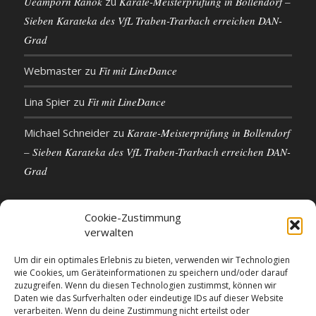
Ueamporn Ranok
zu
Karate-Meisterprüfung in Bollendorf –
Sieben Karateka des VfL Traben-Trarbach erreichen DAN-
Grad
Webmaster
zu
Fit mit LineDance
Lina Spier
zu
Fit mit LineDance
Michael Schneider
zu
Karate-Meisterprüfung in Bollendorf
– Sieben Karateka des VfL Traben-Trarbach erreichen DAN-
Grad
Cookie-Zustimmung
verwalten
KONTAKTDETAILS
Um dir ein optimales Erlebnis zu bieten, verwenden wir Technologien
wie Cookies, um Geräteinformationen zu speichern und/oder darauf
VfL 1861 e.V. Traben-Trarbach
zuzugreifen. Wenn du diesen Technologien zustimmst, können wir
Neue Rathausstr. 18
Daten wie das Surfverhalten oder eindeutige IDs auf dieser Website
56841 Traben-Trarbach
verarbeiten. Wenn du deine Zustimmung nicht erteilst oder