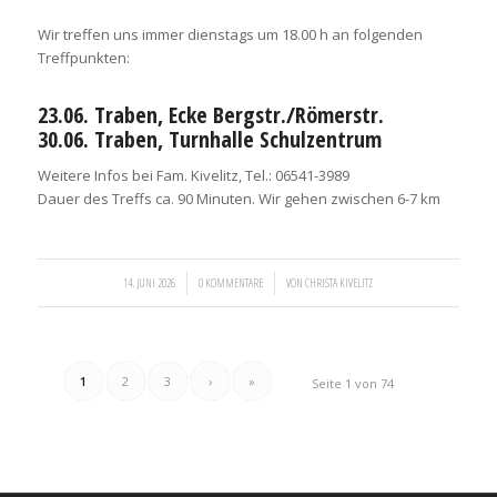
Wir treffen uns immer dienstags um 18.00 h an folgenden
Treffpunkten:
23.06. Traben, Ecke Bergstr./Römerstr.
30.06. Traben, Turnhalle Schulzentrum
Weitere Infos bei Fam. Kivelitz, Tel.: 06541-3989
Dauer des Treffs ca. 90 Minuten. Wir gehen zwischen 6-7 km
/
/
14. JUNI 2026
0 KOMMENTARE
VON
CHRISTA KIVELITZ
1
2
3
›
»
Seite 1 von 74