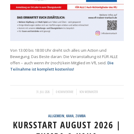
Von 13:00 bis 18:00 Uhr dreht sich alles um Action und
Bewegung. Das Beste daran: Die Veranstaltung ist FÜR ALLE
offen – auch wenn ihr (noch) kein Mitglied im VfL seid.
Die
Teilnahme ist komplett kostenlos!
/
/
31. JULI 2026
0 KOMMENTARE
VON
WEBMASTER
ALLGEMEIN
,
KAHA
,
ZUMBA
KURSSTART AUGUST 2026 |