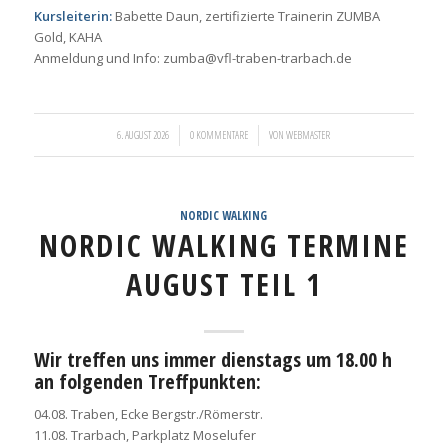
Kursleiterin:
Babette Daun, zertifizierte Trainerin ZUMBA
Gold, KAHA
Anmeldung und Info: zumba@vfl-traben-trarbach.de
/
/
6. AUGUST 2026
0 KOMMENTARE
VON
WEBMASTER
NORDIC WALKING
NORDIC WALKING TERMINE
AUGUST TEIL 1
Wir treffen uns immer dienstags um 18.00 h
an folgenden Treffpunkten:
04.08. Traben, Ecke Bergstr./Römerstr.
11.08. Trarbach, Parkplatz Moselufer