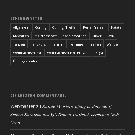
SCHLAGWÖRTER
Allgemein
Curling
Curling; Treffen
Ferienfreizeit
Katate
Medaillen
Meisterschaft
Nordic Walking
Silber
SWR
Tanzen
Tanzkurs
Termin
Termine
Treffen
Wandern
Weihnachtsmarkt
Weihnachtsmarkt; Eisbahn
Yoga
Übungsstunden
DIE LETZTEN KOMMENTARE:
Webmaster
zu
Karate-Meisterprüfung in Bollendorf –
Sieben Karateka des VfL Traben-Trarbach erreichen DAN-
Grad