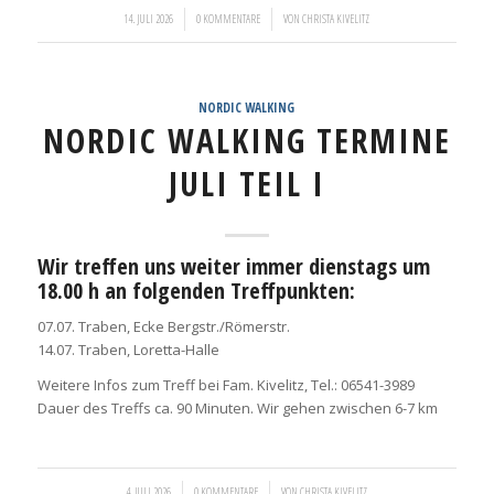
/
/
14. JULI 2026
0 KOMMENTARE
VON
CHRISTA KIVELITZ
NORDIC WALKING
NORDIC WALKING TERMINE
JULI TEIL I
Wir treffen uns weiter immer dienstags um
18.00 h an folgenden Treffpunkten:
07.07. Traben, Ecke Bergstr./Römerstr.
14.07. Traben, Loretta-Halle
Weitere Infos zum Treff bei Fam. Kivelitz, Tel.: 06541-3989
Dauer des Treffs ca. 90 Minuten. Wir gehen zwischen 6-7 km
/
/
4. JULI 2026
0 KOMMENTARE
VON
CHRISTA KIVELITZ