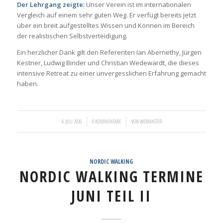
Der Lehrgang zeigte:
Unser Verein ist im internationalen
Vergleich auf einem sehr guten Weg. Er verfügt bereits jetzt
über ein breit aufgestelltes Wissen und Können im Bereich
der realistischen Selbstverteidigung.
Ein herzlicher Dank gilt den Referenten Ian Abernethy, Jürgen
Kestner, Ludwig Binder und Christian Wedewardt, die dieses
intensive Retreat zu einer unvergesslichen Erfahrung gemacht
haben.
/
/
4. JULI 2026
0 KOMMENTARE
VON
WEBMASTER
NORDIC WALKING
NORDIC WALKING TERMINE
JUNI TEIL II