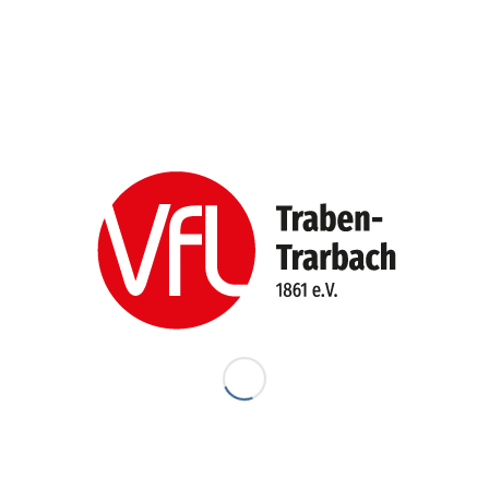
SCHLAGWÖRTER
Allgemein
Curling
Curling; Treffen
Ferienfreizeit
Katate
Medaillen
Meisterschaft
Nordic Walking
Silber
SWR
Tanzen
Tanzkurs
Termin
Termine
Treffen
Wandern