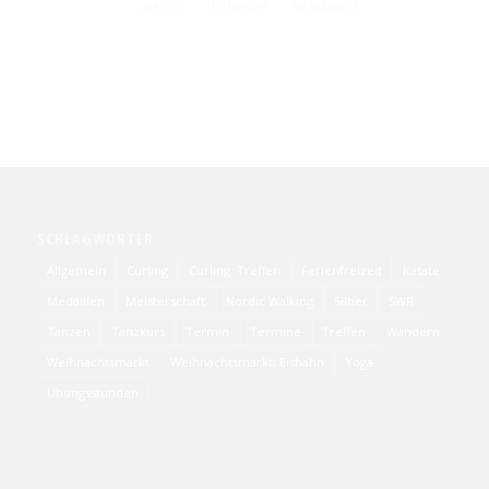
/
/
14. JUNI 2015
0 KOMMENTARE
VON
WEBMASTER
SCHLAGWÖRTER
Allgemein
Curling
Curling; Treffen
Ferienfreizeit
Katate
Medaillen
Meisterschaft
Nordic Walking
Silber
SWR
Tanzen
Tanzkurs
Termin
Termine
Treffen
Wandern
Weihnachtsmarkt
Weihnachtsmarkt; Eisbahn
Yoga
Übungsstunden