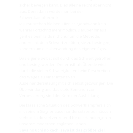
sicher bewegen kann. Dies alleine reicht aber nicht
aus. Denn dann würde man bei der
Schwertkampftechnik
iaijutsu stehen bleiben. Hier ist irgendwann kein
wahrer Fortschritt mehr möglich. Darüber hinaus
geht es beim Iaido nicht nur um die Methode,
andere mit dem Schwert zu töten, sie zu besiegen,
sondern um die Überwindung des eigenen Egos.
Das eigene Selbst soll durch das Schwert getroffen
und besiegt werden. Der ernsthaft Übende wird
durch die vielen Schwierigkeiten beim Beschreiten
des Weges zu einer intensiven
Auseinandersetzung mit sich selbst gezwungen. Die
Überwindung und das stete Bemühen zur
Verbesserung sind der Kern der Ausbildung.
Die klassische Situation des Schwertkämpfers sich
mit seinem Gegner auseinandersetzen zu müssen
steht im Iaido stellvertretend für die Handlungen in
unserem modernen, täglichen Leben.
Saya no uchi no kachi saya ist das größte Ziel
.