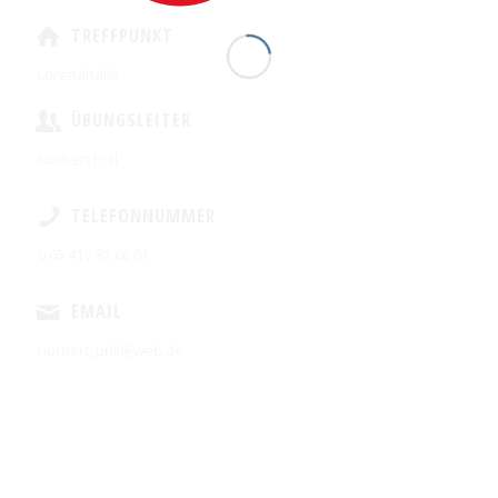
TREFFPUNKT
Lorettahalle
ÜBUNGSLEITER
Norbert Prill
TELEFONNUMMER
0 65 41 / 81 66 61
EMAIL
norbert_prill@web.de