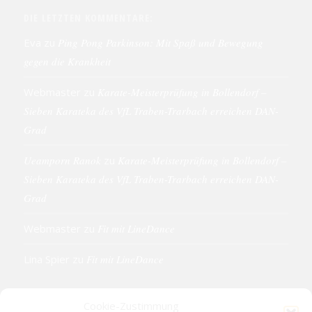
DIE LETZTEN KOMMENTARE:
Eva
zu
Ping Pong Parkinson: Mit Spaß und Bewegung
gegen die Krankheit
Webmaster
zu
Karate-Meisterprüfung in Bollendorf –
Sieben Karateka des VfL Traben-Trarbach erreichen DAN-
Grad
Ueamporn Ranok
zu
Karate-Meisterprüfung in Bollendorf –
Sieben Karateka des VfL Traben-Trarbach erreichen DAN-
Grad
Webmaster
zu
Fit mit LineDance
Lina Spier
zu
Fit mit LineDance
Cookie-Zustimmung