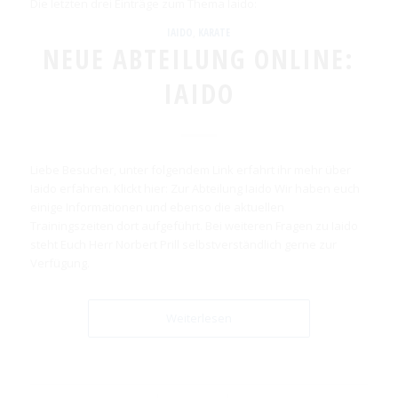
Die letzten drei Einträge zum Thema Iaido:
IAIDO
,
KARATE
NEUE ABTEILUNG ONLINE:
IAIDO
Liebe Besucher, unter folgendem Link erfahrt ihr mehr über
Iaido erfahren. Klickt hier: Zur Abteilung Iaido Wir haben euch
einige Informationen und ebenso die aktuellen
Trainingszeiten dort aufgeführt. Bei weiteren Fragen zu Iaido
steht Euch Herr Norbert Prill selbstverständlich gerne zur
Verfügung.
Weiterlesen