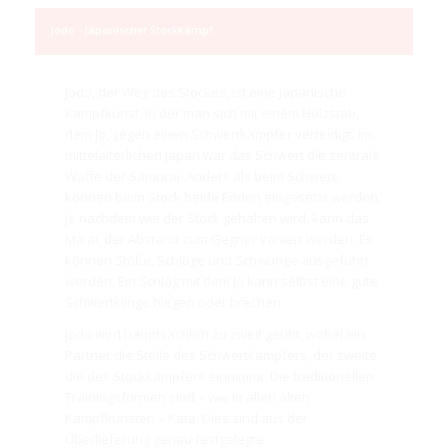
Jodo - Japanischer Stockkampf
Jodo, der Weg des Stockes, ist eine japanische
Kampfkunst, in der man sich mit einem Holzstab,
dem Jo, gegen einen Schwertkämpfer verteidigt. Im
mittelalterlichen Japan war das Schwert die zentrale
Waffe der Samurai. Anders als beim Schwert,
können beim Stock beide Enden eingesetzt werden.
Je nachdem wie der Stock gehalten wird, kann das
Ma ai, der Abstand zum Gegner variiert werden. Es
können Stöße, Schläge und Schwünge ausgeführt
werden. Ein Schlag mit dem Jo kann selbst eine gute
Schwertklinge biegen oder brechen.
Jodo wird hauptsächlich zu zweit geübt, wobei ein
Partner die Stelle des Schwertkämpfers, der zweite
die des Stockkämpfers einnimmt. Die traditionellen
Trainingsformen sind – wie in allen alten
Kampfkünsten – Kata. Dies sind aus der
Überlieferung genau festgelegte