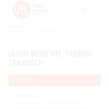
Iaido & Jodo
Du bist hier:
Startseite
/
Abteilungen
/
Iaido & Jodo
IAIDO BEIM VFL TRABEN-
TRARBACH
Was ist Iaido
Was ist Iaido?
Aufgabe des Iaido ist das Erlernen, wie man das
Schwert in allen möglichen Situationen gezielt und