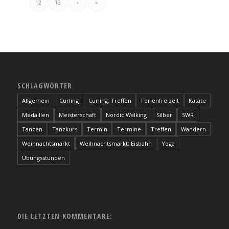
12
13
›
»
SCHLAGWÖRTER
Allgemein
Curling
Curling; Treffen
Ferienfreizeit
Katate
Medaillen
Meisterschaft
Nordic Walking
Silber
SWR
Tanzen
Tanzkurs
Termin
Termine
Treffen
Wandern
Weihnachtsmarkt
Weihnachtsmarkt; Eisbahn
Yoga
Übungsstunden
DIE LETZTEN KOMMENTARE: