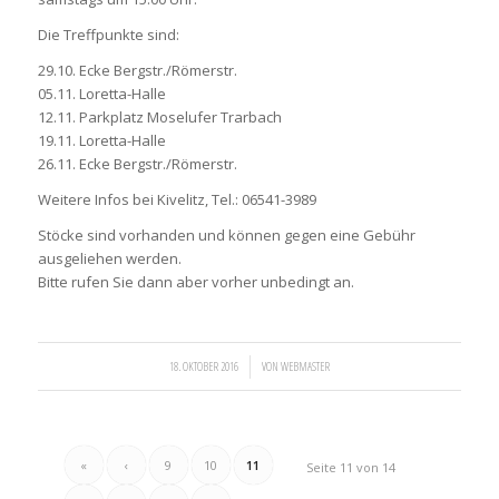
Die Treffpunkte sind:
29.10. Ecke Bergstr./Römerstr.
05.11. Loretta-Halle
12.11. Parkplatz Moselufer Trarbach
19.11. Loretta-Halle
26.11. Ecke Bergstr./Römerstr.
Weitere Infos bei Kivelitz, Tel.: 06541-3989
Stöcke sind vorhanden und können gegen eine Gebühr
ausgeliehen werden.
Bitte rufen Sie dann aber vorher unbedingt an.
/
18. OKTOBER 2016
VON
WEBMASTER
«
‹
9
10
11
Seite 11 von 14