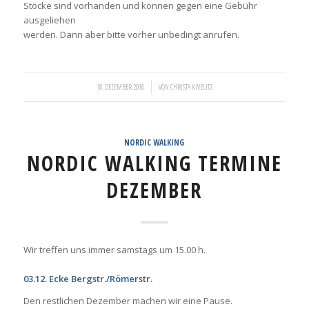
Stöcke sind vorhanden und können gegen eine Gebühr
ausgeliehen
werden. Dann aber bitte vorher unbedingt anrufen.
/
18. DEZEMBER 2016
VON
CHRISTA KIVELITZ
NORDIC WALKING
NORDIC WALKING TERMINE
DEZEMBER
Wir treffen uns immer samstags um 15.00 h.
03.12. Ecke Bergstr./Römerstr.
Den restlichen Dezember machen wir eine Pause.