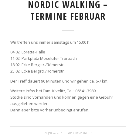
NORDIC WALKING –
TERMINE FEBRUAR
Wir treffen uns immer samstags um 15.00 h.
04.02. Loretta-Halle
11.02. Parkplatz Moselufer Trarbach
18.02. Ecke Bergstr./Römerstr.
25.02. Ecke Bergstr./Römerstr.
Der Treff dauert 90 Minuten und wir gehen ca. 6-7 km.
Weitere Infos bei Fam. Kivelitz, Tel.: 06541-3989
Stöcke sind vorhanden und können gegen eine Gebühr
ausgeliehen werden.
Dann aber bitte vorher unbedingt anrufen.
/
21. JANUAR 2017
VON
CHRISTA KIVELITZ