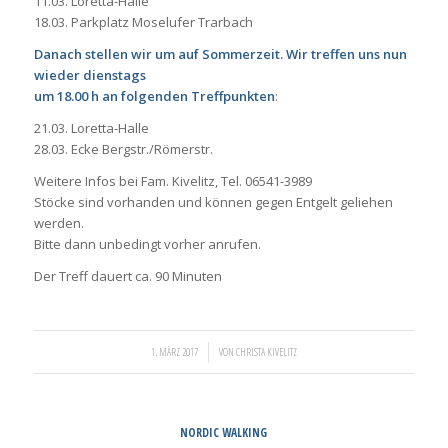
11.03. Loretta-Halle
18.03. Parkplatz Moselufer Trarbach
Danach stellen wir um auf Sommerzeit. Wir treffen uns nun
wieder dienstags
um 18.00 h an folgenden Treffpunkten
:
21.03. Loretta-Halle
28.03. Ecke Bergstr./Römerstr.
Weitere Infos bei Fam. Kivelitz, Tel. 06541-3989
Stöcke sind vorhanden und können gegen Entgelt geliehen
werden.
Bitte dann unbedingt vorher anrufen.
Der Treff dauert ca. 90 Minuten
/
1. MÄRZ 2017
VON
CHRISTA KIVELITZ
NORDIC WALKING