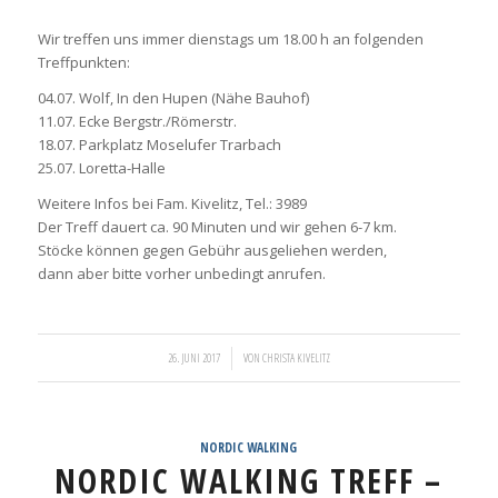
Wir treffen uns immer dienstags um 18.00 h an folgenden
Treffpunkten:
04.07. Wolf, In den Hupen (Nähe Bauhof)
11.07. Ecke Bergstr./Römerstr.
18.07. Parkplatz Moselufer Trarbach
25.07. Loretta-Halle
Weitere Infos bei Fam. Kivelitz, Tel.: 3989
Der Treff dauert ca. 90 Minuten und wir gehen 6-7 km.
Stöcke können gegen Gebühr ausgeliehen werden,
dann aber bitte vorher unbedingt anrufen.
/
26. JUNI 2017
VON
CHRISTA KIVELITZ
NORDIC WALKING
NORDIC WALKING TREFF –