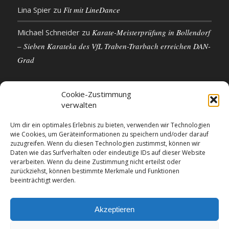
Lina Spier
zu
Fit mit LineDance
Michael Schneider
zu
Karate-Meisterprüfung in Bollendorf
– Sieben Karateka des VfL Traben-Trarbach erreichen DAN-
Grad
Cookie-Zustimmung
verwalten
KONTAKTDETAILS
Um dir ein optimales Erlebnis zu bieten, verwenden wir Technologien
wie Cookies, um Geräteinformationen zu speichern und/oder darauf
VfL 1861 e.V. Traben-Trarbach
zuzugreifen. Wenn du diesen Technologien zustimmst, können wir
Neue Rathausstr. 18
Daten wie das Surfverhalten oder eindeutige IDs auf dieser Website
56841 Traben-Trarbach
verarbeiten. Wenn du deine Zustimmung nicht erteilst oder
zurückziehst, können bestimmte Merkmale und Funktionen
E-Mail: info@vfl-traben-trarbach.de
beeinträchtigt werden.
Datenschutzerklärung
Impressum
Akzeptieren