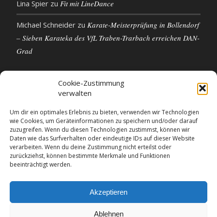
Lina Spier
zu
Fit mit LineDance
Michael Schneider
zu
Karate-Meisterprüfung in Bollendorf
– Sieben Karateka des VfL Traben-Trarbach erreichen DAN-
Grad
Cookie-Zustimmung
verwalten
KONTAKTDETAILS
Um dir ein optimales Erlebnis zu bieten, verwenden wir Technologien
wie Cookies, um Geräteinformationen zu speichern und/oder darauf
VfL 1861 e.V. Traben-Trarbach
zuzugreifen. Wenn du diesen Technologien zustimmst, können wir
Neue Rathausstr. 18
Daten wie das Surfverhalten oder eindeutige IDs auf dieser Website
56841 Traben-Trarbach
verarbeiten. Wenn du deine Zustimmung nicht erteilst oder
zurückziehst, können bestimmte Merkmale und Funktionen
E-Mail: info@vfl-traben-trarbach.de
beeinträchtigt werden.
Datenschutzerklärung
Impressum
Akzeptieren
Ablehnen