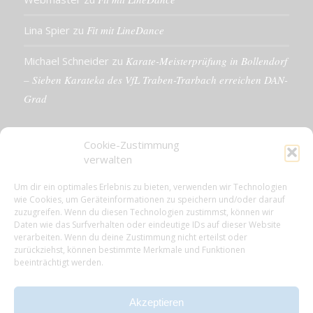
Lina Spier
zu
Fit mit LineDance
Michael Schneider
zu
Karate-Meisterprüfung in Bollendorf
– Sieben Karateka des VfL Traben-Trarbach erreichen DAN-
Grad
Cookie-Zustimmung
verwalten
KONTAKTDETAILS
Um dir ein optimales Erlebnis zu bieten, verwenden wir Technologien
wie Cookies, um Geräteinformationen zu speichern und/oder darauf
VfL 1861 e.V. Traben-Trarbach
zuzugreifen. Wenn du diesen Technologien zustimmst, können wir
Neue Rathausstr. 18
Daten wie das Surfverhalten oder eindeutige IDs auf dieser Website
56841 Traben-Trarbach
verarbeiten. Wenn du deine Zustimmung nicht erteilst oder
zurückziehst, können bestimmte Merkmale und Funktionen
E-Mail: info@vfl-traben-trarbach.de
beeinträchtigt werden.
Datenschutzerklärung
Impressum
Akzeptieren