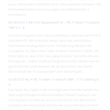
Lucas Clüsserath und Moritz Reitz ohne weiteren Schaden. Mit
6:4 Punkten bildet man sozusagen das Mittelfeld der 3.
Kreisklasse.
Do 28.10.21 2. KK H FC Bausendorf III – VfL Traben-Trarbach
1861 II 1 : 8
Das klare Ergebnis von 1:8 im Lokalderby zwischen dem FCB III
und dem VfL 1861 II täuscht etwas über das tatsächliche
Geschehen hinweg. Nach einer 1:0-Führung standen die
Gastgeber vor dem einen oder anderen weiteren Zähler, am
Ende blieb es aber trotz neun gewonnener Sätze bei diesem
Ehrenpunkt. Traben-Trarbach liegt jetzt mit 8:2 Zählern wieder
gut im Rennen und erwartet am 26. November die zweite
Mannschaft des FC Bausendorf zum Spitzenspiel.
Sa 30.10.21 KL H VfL Traben-Trarbach 1861 – TTC Osburg 8 :
4
Das Spiel des Tages in der Kreisliga zwischen den beiden bis
dato ungeschlagenen Mannschaften Traben-Trarbach und
Osburg hielt vom Niveau, was es versprach. Die Moselaner
schienen die Hunsrücker ähnlich wie zuvor Manderscheid in