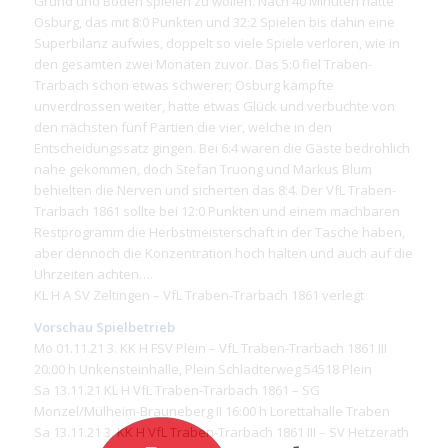
Grund und Boden spielen zu wollen. Nach 40 Minuten hatte
Osburg, das mit 8:0 Punkten und 32:2 Spielen bis dahin eine
Superbilanz aufwies, doppelt so viele Spiele verloren, wie in
den gesamten zwei Monaten zuvor. Das 5:0 fiel Traben-
Trarbach schon etwas schwerer; Osburg kämpfte
unverdrossen weiter, hatte etwas Glück und verbuchte von
den nächsten fünf Partien die vier, welche in den
Entscheidungssatz gingen. Bei 6:4 waren die Gäste bedrohlich
nahe gekommen, doch Stefan Truong und Markus Blum
behielten die Nerven und sicherten das 8:4. Der VfL Traben-
Trarbach 1861 sollte bei 12:0 Punkten und einem machbaren
Restprogramm die Herbstmeisterschaft in der Tasche haben,
aber dennoch die Konzentration hoch halten und auch auf die
Uhrzeiten achten….
KL H A SV Zeltingen – VfL Traben-Trarbach 1861 verlegt
Vorschau Spielbetrieb
Mo 01.11.21 3. KK H FSV Plein – VfL Traben-Trarbach 1861 III
20:00 h Unkensteinhalle, Plein Schladterweg 54518 Plein
Sa 13.11.21 KL H VfL Traben-Trarbach 1861 – SG
Monzel/Mülheim-Brauneberg II 16:00 h Lorettahalle Traben
Sa 13.11.21 3. KK H VfL Traben-Trarbach 1861 III – SV Hetzerath