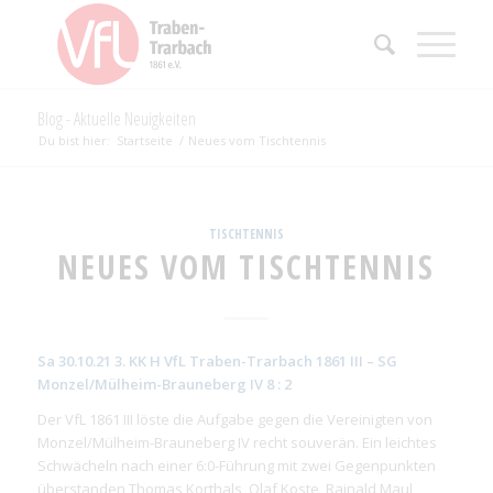
Blog - Aktuelle Neuigkeiten
Du bist hier:
Startseite
/
Neues vom Tischtennis
TISCHTENNIS
NEUES VOM TISCHTENNIS
Sa 30.10.21 3. KK H VfL Traben-Trarbach 1861 III – SG
Monzel/Mülheim-Brauneberg IV 8 : 2
Der VfL 1861 III löste die Aufgabe gegen die Vereinigten von
Monzel/Mülheim-Brauneberg IV recht souverän. Ein leichtes
Schwächeln nach einer 6:0-Führung mit zwei Gegenpunkten
überstanden Thomas Korthals, Olaf Koste, Rainald Maul,