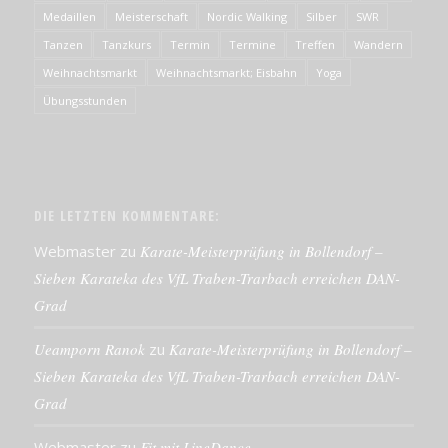
Medaillen
Meisterschaft
Nordic Walking
Silber
SWR
Tanzen
Tanzkurs
Termin
Termine
Treffen
Wandern
Weihnachtsmarkt
Weihnachtsmarkt; Eisbahn
Yoga
Übungsstunden
DIE LETZTEN KOMMENTARE:
Webmaster
zu
Karate-Meisterprüfung in Bollendorf –
Sieben Karateka des VfL Traben-Trarbach erreichen DAN-
Grad
Ueamporn Ranok
zu
Karate-Meisterprüfung in Bollendorf –
Sieben Karateka des VfL Traben-Trarbach erreichen DAN-
Grad
Webmaster
zu
Fit mit LineDance