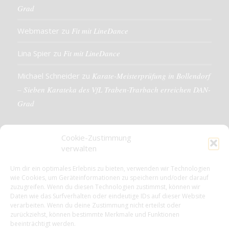
Grad
Webmaster
zu
Fit mit LineDance
Lina Spier
zu
Fit mit LineDance
Michael Schneider
zu
Karate-Meisterprüfung in Bollendorf
– Sieben Karateka des VfL Traben-Trarbach erreichen DAN-
Grad
Cookie-Zustimmung
verwalten
KONTAKTDETAILS
Um dir ein optimales Erlebnis zu bieten, verwenden wir Technologien
wie Cookies, um Geräteinformationen zu speichern und/oder darauf
VfL 1861 e.V. Traben-Trarbach
zuzugreifen. Wenn du diesen Technologien zustimmst, können wir
Neue Rathausstr. 18
Daten wie das Surfverhalten oder eindeutige IDs auf dieser Website
56841 Traben-Trarbach
verarbeiten. Wenn du deine Zustimmung nicht erteilst oder
zurückziehst, können bestimmte Merkmale und Funktionen
E-Mail: info@vfl-traben-trarbach.de
beeinträchtigt werden.