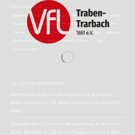
SCHLAGWÖRTER
Allgemein
Curling
Curling; Treffen
Ferienfreizeit
Katate
Medaillen
Meisterschaft
Nordic Walking
Silber
SWR
Tanzen
Tanzkurs
Termin
Termine
Treffen
Wandern
Weihnachtsmarkt
Weihnachtsmarkt; Eisbahn
Yoga
Übungsstunden
DIE LETZTEN KOMMENTARE:
Webmaster
zu
Karate-Meisterprüfung in Bollendorf –
Sieben Karateka des VfL Traben-Trarbach erreichen DAN-
Grad
Ueamporn Ranok
zu
Karate-Meisterprüfung in Bollendorf –
Sieben Karateka des VfL Traben-Trarbach erreichen DAN-