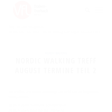
Blog - Aktuelle Neuigkeiten
Du bist hier:
Startseite
/
Nordic Walking Treff August Termine Teil 2
NORDIC WALKING
NORDIC WALKING TREFF
AUGUST TERMINE TEIL 2
Wir treffen uns immer dienstags um 18:00 Uhr an folgenden
Treffpunkten:
22.08. Traben, Turnhalle Schulzentrum
29.08. Traben, Ecke Bergstr./Römerstr.