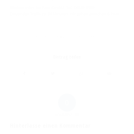
Weitere Infos bei Fam. Kivelitz, Tel.: 06541-3989
Dauer des Treffs ca. 90 Minuten. Wir gehen zwischen 6-7 km
/
/
13. AUGUST 2023
0 KOMMENTARE
VON
CHRISTA KIVELITZ
Eintrag teilen
0
KOMMENTARE
Hinterlasse einen Kommentar