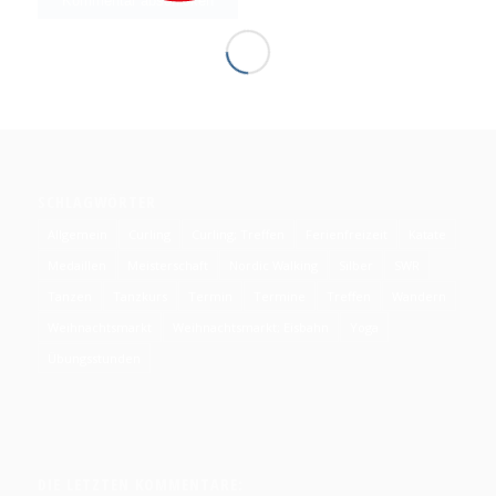
SCHLAGWÖRTER
Allgemein
Curling
Curling; Treffen
Ferienfreizeit
Katate
Medaillen
Meisterschaft
Nordic Walking
Silber
SWR
Tanzen
Tanzkurs
Termin
Termine
Treffen
Wandern
Weihnachtsmarkt
Weihnachtsmarkt; Eisbahn
Yoga
Übungsstunden
DIE LETZTEN KOMMENTARE: