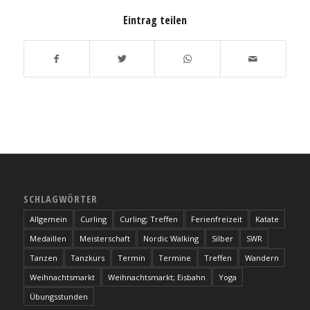
Eintrag teilen
SCHLAGWÖRTER
Allgemein
Curling
Curling; Treffen
Ferienfreizeit
Katate
Medaillen
Meisterschaft
Nordic Walking
Silber
SWR
Tanzen
Tanzkurs
Termin
Termine
Treffen
Wandern
Weihnachtsmarkt
Weihnachtsmarkt; Eisbahn
Yoga
Übungsstunden