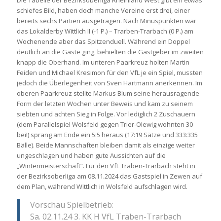
Die Tabelle der Bezirksoberliga Rheinland West gibt ein etwas
schiefes Bild, haben doch manche Vereine erst drei, einer
bereits sechs Partien ausgetragen. Nach Minuspunkten war
das Lokalderby Wittlich II (-1 P.) – Trarben-Trarbach (0 P.) am
Wochenende aber das Spitzenduell. Während ein Doppel
deutlich an die Gäste ging, behielten die Gastgeber im zweiten
knapp die Oberhand. Im unteren Paarkreuz holten Martin
Feiden und Michael Kresimon für den VfL je ein Spiel, mussten
jedoch die Überlegenheit von Sven Hartmann anerkennen. Im
oberen Paarkreuz stellte Markus Blum seine herausragende
Form der letzten Wochen unter Beweis und kam zu seinem
siebten und achten Sieg in Folge. Vor lediglich 2 Zuschauern
(dem Parallelspiel Wolsfeld gegen Trier-Olewig wohnten 30
bei!) sprang am Ende ein 5:5 heraus (17:19 Sätze und 333:335
Bälle). Beide Mannschaften bleiben damit als einzige weiter
ungeschlagen und haben gute Aussichten auf die
„Wintermeisterschaft“. Für den VfL Traben-Trarbach steht in
der Bezirksoberliga am 08.11.2024 das Gastspiel in Zewen auf
dem Plan, während Wittlich in Wolsfeld aufschlagen wird.
Vorschau Spielbetrieb:
Sa. 02.11.24 3. KK H VfL Traben-Trarbach