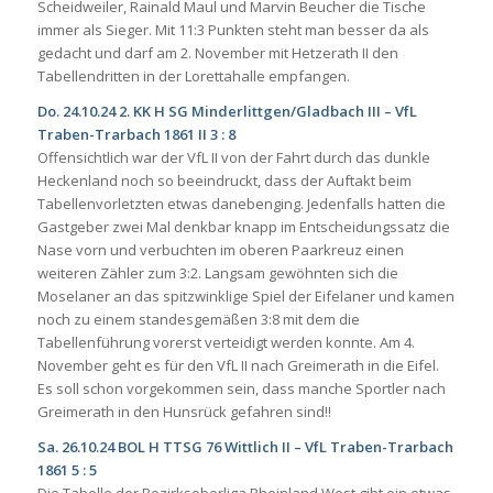
Scheidweiler, Rainald Maul und Marvin Beucher die Tische
immer als Sieger. Mit 11:3 Punkten steht man besser da als
gedacht und darf am 2. November mit Hetzerath II den
Tabellendritten in der Lorettahalle empfangen.
Do. 24.10.24 2. KK H SG Minderlittgen/Gladbach III – VfL
Traben-Trarbach 1861 II 3 : 8
Offensichtlich war der VfL II von der Fahrt durch das dunkle
Heckenland noch so beeindruckt, dass der Auftakt beim
Tabellenvorletzten etwas danebenging. Jedenfalls hatten die
Gastgeber zwei Mal denkbar knapp im Entscheidungssatz die
Nase vorn und verbuchten im oberen Paarkreuz einen
weiteren Zähler zum 3:2. Langsam gewöhnten sich die
Moselaner an das spitzwinklige Spiel der Eifelaner und kamen
noch zu einem standesgemäßen 3:8 mit dem die
Tabellenführung vorerst verteidigt werden konnte. Am 4.
November geht es für den VfL II nach Greimerath in die Eifel.
Es soll schon vorgekommen sein, dass manche Sportler nach
Greimerath in den Hunsrück gefahren sind!!
Sa. 26.10.24 BOL H TTSG 76 Wittlich II – VfL Traben-Trarbach
1861 5 : 5