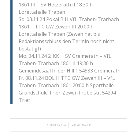
1861 III – SV Hetzerath II 18:30 h
Lorettahalle Traben
So. 03.11.24 Pokal B H VfL Traben-Trarbach
1861 – TTC GW Zewen III 20:00 h
Lorettahalle Traben (Zewen hat bis
Redaktionsschluss den Termin noch nicht
bestätigt)
Mo. 04.11.24 2. KK H SV Greimerath – VfL
Traben-Trarbach 1861 II 19:30 h
Gemeindesaal In der Hill 1 54533 Greimerath
Fr. 08.11.24 BOL H TTC GW Zewen III – VfL
Traben-Trarbach 1861 20:00 h Sporthalle
Grundschule Trier-Zewen Fröbelstr. 54294
Trier
/
26. OKTOBER 2024
VON
WEBMASTER