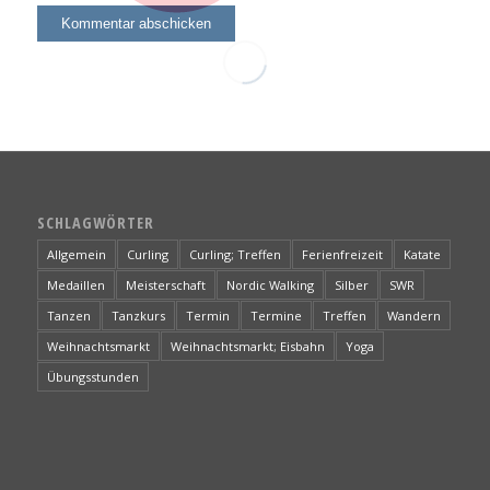
SCHLAGWÖRTER
Allgemein
Curling
Curling; Treffen
Ferienfreizeit
Katate
Medaillen
Meisterschaft
Nordic Walking
Silber
SWR
Tanzen
Tanzkurs
Termin
Termine
Treffen
Wandern
Weihnachtsmarkt
Weihnachtsmarkt; Eisbahn
Yoga
Übungsstunden