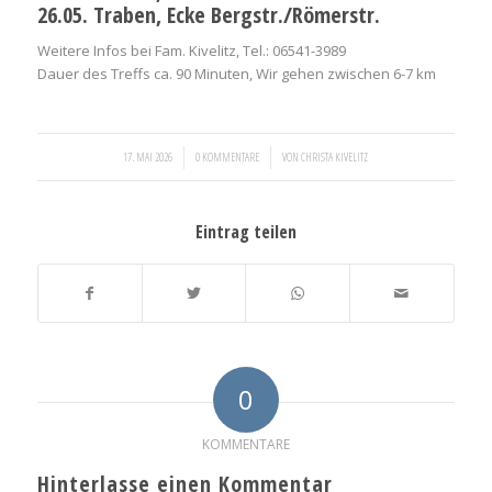
26.05. Traben, Ecke Bergstr./Römerstr.
Weitere Infos bei Fam. Kivelitz, Tel.: 06541-3989
Dauer des Treffs ca. 90 Minuten, Wir gehen zwischen 6-7 km
/
/
17. MAI 2026
0 KOMMENTARE
VON
CHRISTA KIVELITZ
Eintrag teilen
0
KOMMENTARE
Hinterlasse einen Kommentar