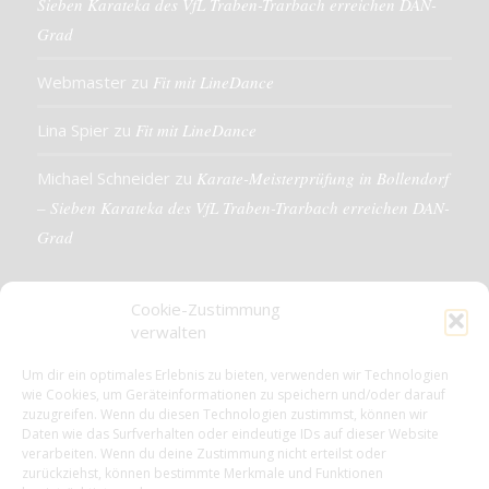
Sieben Karateka des VfL Traben-Trarbach erreichen DAN-
Grad
Webmaster
zu
Fit mit LineDance
Lina Spier
zu
Fit mit LineDance
Michael Schneider
zu
Karate-Meisterprüfung in Bollendorf
– Sieben Karateka des VfL Traben-Trarbach erreichen DAN-
Grad
Cookie-Zustimmung
verwalten
KONTAKTDETAILS
Um dir ein optimales Erlebnis zu bieten, verwenden wir Technologien
wie Cookies, um Geräteinformationen zu speichern und/oder darauf
VfL 1861 e.V. Traben-Trarbach
zuzugreifen. Wenn du diesen Technologien zustimmst, können wir
Neue Rathausstr. 18
Daten wie das Surfverhalten oder eindeutige IDs auf dieser Website
56841 Traben-Trarbach
verarbeiten. Wenn du deine Zustimmung nicht erteilst oder
zurückziehst, können bestimmte Merkmale und Funktionen
E-Mail: info@vfl-traben-trarbach.de