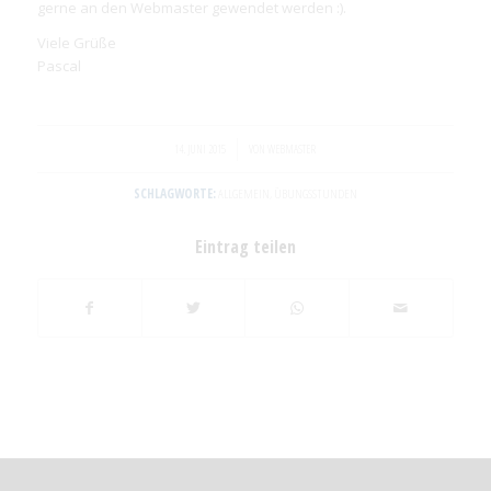
gerne an den Webmaster gewendet werden :).
Viele Grüße
Pascal
/
14. JUNI 2015
VON
WEBMASTER
SCHLAGWORTE:
ALLGEMEIN
,
ÜBUNGSSTUNDEN
Eintrag teilen