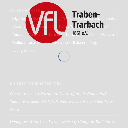
SCHLAGWÖRTER
Allgemein
Curling
Curling; Treffen
Ferienfreizeit
Katate
Medaillen
Meisterschaft
Nordic Walking
Silber
SWR
Tanzen
Tanzkurs
Termin
Termine
Treffen
Wandern
Weihnachtsmarkt
Weihnachtsmarkt; Eisbahn
Yoga
Übungsstunden
DIE LETZTEN KOMMENTARE:
Webmaster
zu
Karate-Meisterprüfung in Bollendorf –
Sieben Karateka des VfL Traben-Trarbach erreichen DAN-
Grad
Ueamporn Ranok
zu
Karate-Meisterprüfung in Bollendorf –