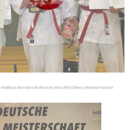
 Matthias Bernahrndt (Bronze), Nina Fell (Silber), Melanie Hässler