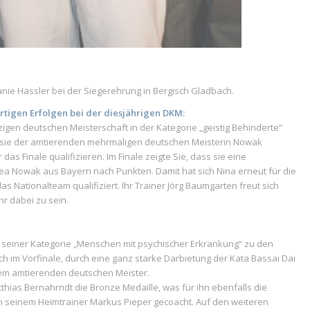
nie Hässler bei der Siegerehrung in Bergisch Gladbach.
rtigen Erfolgen bei der diesjährigen DKM:
igen deutschen Meisterschaft in der Kategorie „geistig Behinderte“
ar sie der amtierenden mehrmaligen deutschen Meisterin Nowak
das Finale qualifizieren. Im Finale zeigte Sie, dass sie eine
ea Nowak aus Bayern nach Punkten. Damit hat sich Nina erneut für die
as Nationalteam qualifiziert. Ihr Trainer Jörg Baumgarten freut sich
hr dabei zu sein.
 in seiner Kategorie „Menschen mit psychischer Erkrankung“ zu den
ch im Vorfinale, durch eine ganz starke Darbietung der Kata Bassai Dai
 dem amtierenden deutschen Meister.
hias Bernahrndt die Bronze Medaille, was für ihn ebenfalls die
on seinem Heimtrainer Markus Pieper gecoacht. Auf den weiteren