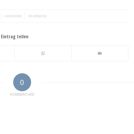
/
0 KOMMENTARE
VON
WEBMASTER
Eintrag teilen
0
KOMMENTARE