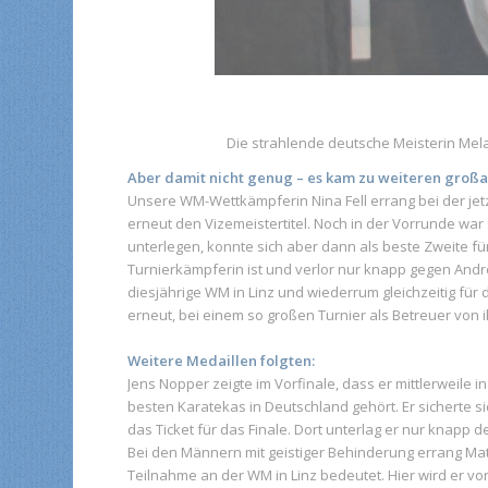
Die strahlende deutsche Meisterin Mela
Aber damit nicht genug – es kam zu weiteren großa
Unsere WM-Wettkämpferin Nina Fell errang bei der jetz
erneut den Vizemeistertitel. Noch in der Vorrunde w
unterlegen, konnte sich aber dann als beste Zweite für 
Turnierkämpferin ist und verlor nur knapp gegen Andr
diesjährige WM in Linz und wiederrum gleichzeitig für d
erneut, bei einem so großen Turnier als Betreuer von i
Weitere Medaillen folgten:
Jens Nopper zeigte im Vorfinale, dass er mittlerweile
besten Karatekas in Deutschland gehört. Er sicherte si
das Ticket für das Finale. Dort unterlag er nur knapp
Bei den Männern mit geistiger Behinderung errang Matt
Teilnahme an der WM in Linz bedeutet. Hier wird er v