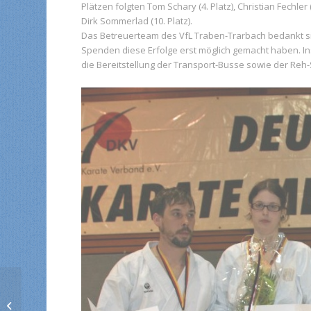
Plätzen folgten Tom Schary (4. Platz), Christian Fechler 
Dirk Sommerlad (10. Platz).
Das Betreuerteam des VfL Traben-Trarbach bedankt sic
Spenden diese Erfolge erst möglich gemacht haben. I
die Bereitstellung der Transport-Busse sowie der Reh-S
VfL-Karatekas räumen
beim 8. Barbarossa-