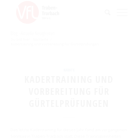
Blog - Aktuelle Neuigkeiten
Du bist hier:
Startseite
/
Kadertraining und Vorbereitung für Gürtelprüfungen
KARATE
KADERTRAINING UND
VORBEREITUNG FÜR
GÜRTELPRÜFUNGEN
Das letzte Kadertraining für dieses Jahr fand am vergangenen
Sonntag in Traben-Trarbach statt. Diese Trainingseinheiten