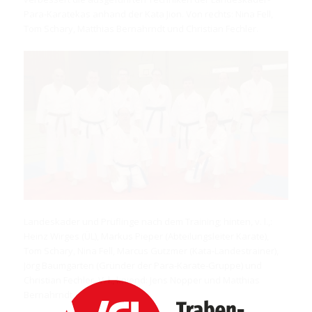
Para-Karatekas anhand der Kata Jion. Von rechts: Nina Fell,
Tom Schary, Matthias Bernahrndt und Christian Fechler.
Landeskader und Prüflinge nach dem Training; hinten, v. l.,:
Heinz Wirges (ÜL), Markus Pieper (Abteilungsleiter Karate),
Tom Schary, Nina Fell, Marcus Gutzmer (Kata-Landestrainer),
Jörg Baumgarten (Gründer der Para-Karate-Gruppe) und
Christian Fechler. V. l., kniend: Jens Nopper und Matthias
Bernahrndt.