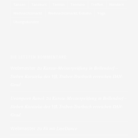
Tanzen
Tanzkurs
Termin
Termine
Treffen
Wandern
Weihnachtsmarkt
Weihnachtsmarkt; Eisbahn
Yoga
Übungsstunden
DIE LETZTEN KOMMENTARE:
Webmaster
zu
Karate-Meisterprüfung in Bollendorf –
Sieben Karateka des VfL Traben-Trarbach erreichen DAN-
Grad
Ueamporn Ranok
zu
Karate-Meisterprüfung in Bollendorf –
Sieben Karateka des VfL Traben-Trarbach erreichen DAN-
Grad
Webmaster
zu
Fit mit LineDance