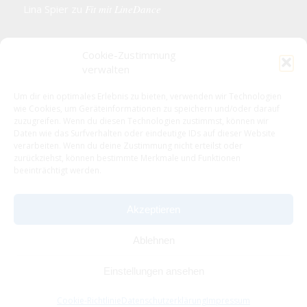
Lina Spier
zu
Fit mit LineDance
Cookie-Zustimmung
verwalten
KONTAKTDETAILS
Um dir ein optimales Erlebnis zu bieten, verwenden wir Technologien
wie Cookies, um Geräteinformationen zu speichern und/oder darauf
VfL 1861 e.V. Traben-Trarbach
zuzugreifen. Wenn du diesen Technologien zustimmst, können wir
Neue Rathausstr. 18
Daten wie das Surfverhalten oder eindeutige IDs auf dieser Website
56841 Traben-Trarbach
verarbeiten. Wenn du deine Zustimmung nicht erteilst oder
zurückziehst, können bestimmte Merkmale und Funktionen
E-Mail: info@vfl-traben-trarbach.de
beeinträchtigt werden.
Datenschutzerklärung
Impressum
Akzeptieren
Ablehnen
Einstellungen ansehen
© Copyright - VfL Traben-Trarbach -
Enfold WordPress Theme by
Cookie-Richtlinie
Datenschutzerklärung
Impressum
Kriesi