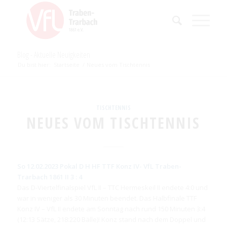
Blog - Aktuelle Neuigkeiten
Du bist hier:
Startseite
/
Neues vom Tischtennis
TISCHTENNIS
NEUES VOM TISCHTENNIS
So 12.02.2023 Pokal D H HF TTF Konz IV- VfL Traben-
Trarbach 1861 II 3 : 4
Das D-Viertelfinalspiel VfL II – TTC Hermeskeil II endete 4:0 und
war in weniger als 30 Minuten beendet. Das Halbfinale TTF
Konz IV – VfL II endete am Sonntag nach rund 150 Minuten 3:4
(12:13 Sätze, 218:220 Bälle)! Konz stand nach dem Doppel und