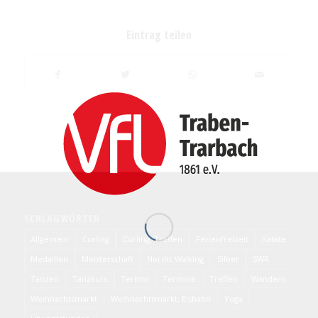
Eintrag teilen
SCHLAGWÖRTER
Allgemein
Curling
Curling; Treffen
Ferienfreizeit
Katate
Medaillen
Meisterschaft
Nordic Walking
Silber
SWR
Tanzen
Tanzkurs
Termin
Termine
Treffen
Wandern
Weihnachtsmarkt
Weihnachtsmarkt; Eisbahn
Yoga