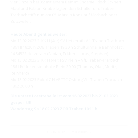
vier Einzeln bei 3:2 mit einem Bein im Endspiel, doch Eckbert
Maul und Fabian Knabe legten den Schalter um. Traben-
Trarbach trifft nun am 05. März in Konz auf Morbach oder
Butzweiler.
Heute Abend geht es weiter:
Mo 13.02.2023 2. KK H (4er) SV Hetzerath VfL Traben-Trarbach
1861 II 18:20 h ZOB Traben 19:30 h Schulturnhalle Bahnhofstr.
14 54523 Hetzerath (Fabian, Eckbert, Lucas, Stephan)
Mo 13.02.2023 3. KK H (4er) FSV Plein – VfL Traben-Trarbach
1861 IV Unkensteinhalle Plein 20:00 (Thomas, Olaf, Moritz,
Reinhard)
Mo 13.02.2023 Pokal C H VF TTC Osburg VfL Traben-Trarbach
1862 20:00 h
Die untere Lorettahalle ist vom 16.02.2023 bis 21.02.2023
gesperrt!!!
Wandertag Sa 18.02.2023 ZOB Traben 10:11 h
/
13. FEBRUAR 2023
VON
WEBMASTER