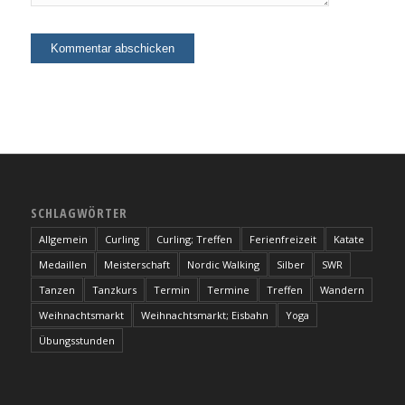
SCHLAGWÖRTER
Allgemein
Curling
Curling; Treffen
Ferienfreizeit
Katate
Medaillen
Meisterschaft
Nordic Walking
Silber
SWR
Tanzen
Tanzkurs
Termin
Termine
Treffen
Wandern
Weihnachtsmarkt
Weihnachtsmarkt; Eisbahn
Yoga
Übungsstunden