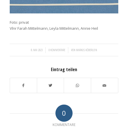
Foto: privat
Vlnr Farah Mittelmann, Leyla Mittelmann, Annie Heil
/
/
8. MAI 2023
0 KOMMENTARE
VON
MARKUS KÖBERLEIN
Eintrag teilen
0
KOMMENTARE