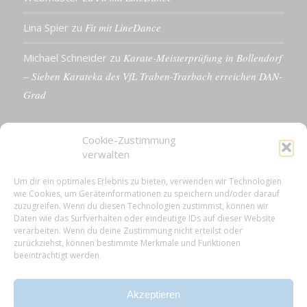
Lina Spier
zu
Fit mit LineDance
Michael Schneider
zu
Karate-Meisterprüfung in Bollendorf
– Sieben Karateka des VfL Traben-Trarbach erreichen DAN-
Grad
Cookie-Zustimmung
verwalten
KONTAKTDETAILS
Um dir ein optimales Erlebnis zu bieten, verwenden wir Technologien
wie Cookies, um Geräteinformationen zu speichern und/oder darauf
VfL 1861 e.V. Traben-Trarbach
zuzugreifen. Wenn du diesen Technologien zustimmst, können wir
Neue Rathausstr. 18
Daten wie das Surfverhalten oder eindeutige IDs auf dieser Website
56841 Traben-Trarbach
verarbeiten. Wenn du deine Zustimmung nicht erteilst oder
zurückziehst, können bestimmte Merkmale und Funktionen
E-Mail: info@vfl-traben-trarbach.de
beeinträchtigt werden.
Datenschutzerklärung
Impressum
Akzeptieren