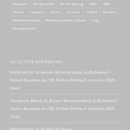
Medaillen
Meisterschaft
Nordic Walking
Silber
SWR
Tanzen
Tanzkurs
Termin
Termine
Treffen
Wandern
Weihnachtsmarkt
Weihnachtsmarkt; Eisbahn
Yoga
Übungsstunden
DIE LETZTEN KOMMENTARE:
Webmaster
zu
Karate-Meisterprüfung in Bollendorf –
Sieben Karateka des VfL Traben-Trarbach erreichen DAN-
Grad
Ueamporn Ranok
zu
Karate-Meisterprüfung in Bollendorf –
Sieben Karateka des VfL Traben-Trarbach erreichen DAN-
Grad
Webmaster
zu
Fit mit LineDance