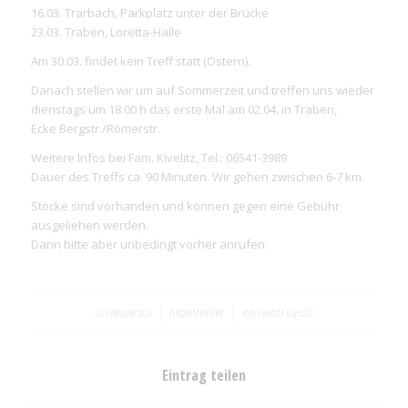
16.03. Trarbach, Parkplatz unter der Brücke
23.03. Traben, Loretta-Halle
Am 30.03. findet kein Treff statt (Ostern).
Danach stellen wir um auf Sommerzeit und treffen uns wieder
dienstags um 18.00 h das erste Mal am 02.04. in Traben,
Ecke Bergstr./Römerstr.
Weitere Infos bei Fam. Kivelitz, Tel.: 06541-3989
Dauer des Treffs ca. 90 Minuten. Wir gehen zwischen 6-7 km.
Stöcke sind vorhanden und können gegen eine Gebühr
ausgeliehen werden.
Dann bitte aber unbedingt vorher anrufen.
/
/
23. FEBRUAR 2024
0 KOMMENTARE
VON
CHRISTA KIVELITZ
Eintrag teilen