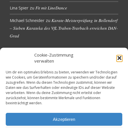
Lina Spier
zu
Fit mit LineDance
Michael Schneider
zu
Karate-Meisterprüfung in Bollendorf
– Sieben Karateka des VfL Traben-Trarbach erreichen DAN-
Grad
Cookie-Zustimmung
verwalten
KONTAKTDETAILS
Um dir ein optimales Erlebnis zu bieten, verwenden wir Technologien
wie Cookies, um Geräteinformationen zu speichern und/oder darauf
VfL 1861 e.V. Traben-Trarbach
zuzugreifen. Wenn du diesen Technologien zustimmst, können wir
Neue Rathausstr. 18
Daten wie das Surfverhalten oder eindeutige IDs auf dieser Website
56841 Traben-Trarbach
verarbeiten. Wenn du deine Zustimmung nicht erteilst oder
zurückziehst, können bestimmte Merkmale und Funktionen
E-Mail: info@vfl-traben-trarbach.de
beeinträchtigt werden.
Datenschutzerklärung
Impressum
Akzeptieren