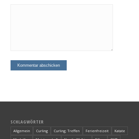
SCHLAGWÖRTER
Allgemein
Curling
Curling; Treffen
Ferienfreizeit
Katate