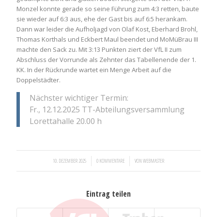
Monzel konnte gerade so seine Führung zum 4:3 retten, baute
sie wieder auf 6:3 aus, ehe der Gast bis auf 6:5 herankam.
Dann war leider die Aufholjagd von Olaf Kost, Eberhard Brohl,
Thomas Korthals und Eckbert Maul beendet und MoMüBrau III
machte den Sack zu. Mit 3:13 Punkten ziert der VfL II zum
Abschluss der Vorrunde als Zehnter das Tabellenende der 1.
KK. In der Rückrunde wartet ein Menge Arbeit auf die
Doppelstädter.
Nächster wichtiger Termin:
Fr., 12.12.2025 TT-Abteilungsversammlung
Lorettahalle 20.00 h
/
/
10. DEZEMBER 2025
0 KOMMENTARE
VON
WEBMASTER
Eintrag teilen