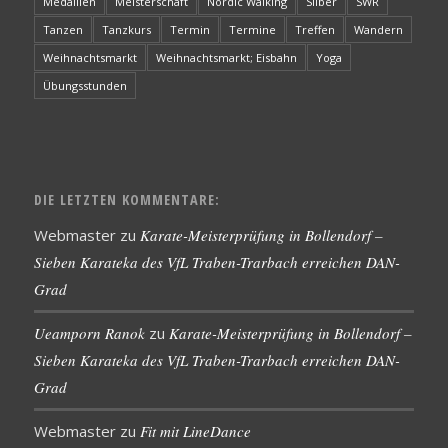
Medaillen
Meisterschaft
Nordic Walking
Silber
SWR
Tanzen
Tanzkurs
Termin
Termine
Treffen
Wandern
Weihnachtsmarkt
Weihnachtsmarkt; Eisbahn
Yoga
Übungsstunden
DIE LETZTEN KOMMENTARE:
Webmaster
zu
Karate-Meisterprüfung in Bollendorf –
Sieben Karateka des VfL Traben-Trarbach erreichen DAN-
Grad
Ueamporn Ranok
zu
Karate-Meisterprüfung in Bollendorf –
Sieben Karateka des VfL Traben-Trarbach erreichen DAN-
Grad
Webmaster
zu
Fit mit LineDance