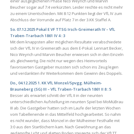
einer ausgeglichenen Phase Nico Weyrich und Marvin
Beucher sogar auf 7:4 verkürzten. Leider reichte es nicht mehr
zu einem Unentschieden. Mit 8:12 Punkten liegt der VfL IV zum
Abschluss der Vorrunde auf Platz 7 in der 3.KK Staffel A.
So. 07.12.2025 Pokal E VF TTSG Irsch-Greimerath IV – VfL
Traben-Trarbach 1861 IV 4 : 3
Mit dem knappsten aller möglichen Resultate verabschiedete
sich der VfL IV in Greimerath aus dem E-Pokal. Lennart Becker,
Nico Weyrich und Marvin Beucher erwiesen sich in den Einzeln
als gleichwertig. Die nicht nur wegen des Heimvorteils
favorisierten Gastgeber mussten sich schon ins Zeug legen
und verdankten ihr Weiterkommen dem Gewinn des Doppels.
Do., 04.12.2025 1. KK VfL Monzel/Spvgg. Mülheim-
Brauneberg (SG) III – VfL Traben-Trarbach 1861 II 8 : 5
Besser als erwartet schnitt der VfL II in der neunten
unterschiedlichen Aufstellung im neunten Spiel bei MoMüBrau
III ab. Die Gastgeber hatten sich im Laufe der letzten Wochen
vom Tabellenende in das Mittelfeld hochgearbeitet. So nahm
es nicht wunder, dass Monzel in der Mülheimer Festhalle mit
3:0 aus den Startlöchern kam. Nach Gewöhnung an das
gedämpfte Licht und glatten Boden steigerte sich der VfLTT.