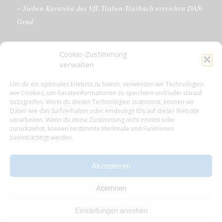
– Sieben Karateka des VfL Traben-Trarbach erreichen DAN-
Grad
Cookie-Zustimmung
verwalten
KONTAKTDETAILS
Um dir ein optimales Erlebnis zu bieten, verwenden wir Technologien
wie Cookies, um Geräteinformationen zu speichern und/oder darauf
VfL 1861 e.V. Traben-Trarbach
zuzugreifen. Wenn du diesen Technologien zustimmst, können wir
Neue Rathausstr. 18
Daten wie das Surfverhalten oder eindeutige IDs auf dieser Website
56841 Traben-Trarbach
verarbeiten. Wenn du deine Zustimmung nicht erteilst oder
zurückziehst, können bestimmte Merkmale und Funktionen
E-Mail: info@vfl-traben-trarbach.de
beeinträchtigt werden.
Datenschutzerklärung
Impressum
Akzeptieren
Ablehnen
Einstellungen ansehen
© Copyright - VfL Traben-Trarbach -
Enfold WordPress Theme by