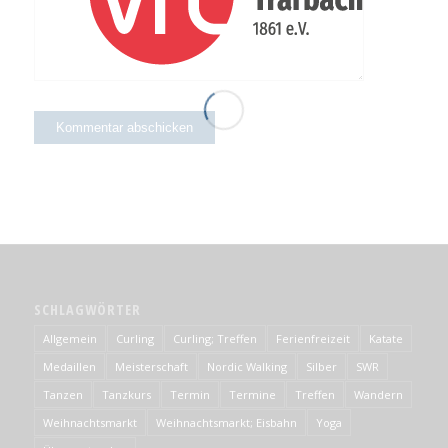
SCHLAGWÖRTER
Allgemein
Curling
Curling; Treffen
Ferienfreizeit
Katate
Medaillen
Meisterschaft
Nordic Walking
Silber
SWR
Tanzen
Tanzkurs
Termin
Termine
Treffen
Wandern
Weihnachtsmarkt
Weihnachtsmarkt; Eisbahn
Yoga