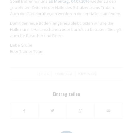
Somit treffen wir uns
ab Montag, 04.07.2016
wieder zu den
gewohnten Zeiten in der Halle des Schulzentrums Traben.
Auch die Gürtelprüfungen werden in dieser Halle statt finden.
Damit der neue Boden lange neu bleibt, bitten wir alle die
Halle nur mit Hallenschuhen oder barfuß zu betreten. Dies gilt
auch für Besucher und Eltern.
Liebe Grüße
Euer Trainer Team
/
/
2. JULI 2016
0 KOMMENTARE
VON
WEBMASTER
Eintrag teilen