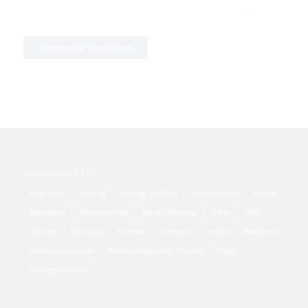
SCHLAGWÖRTER
Allgemein
Curling
Curling; Treffen
Ferienfreizeit
Katate
Medaillen
Meisterschaft
Nordic Walking
Silber
SWR
Tanzen
Tanzkurs
Termin
Termine
Treffen
Wandern
Weihnachtsmarkt
Weihnachtsmarkt; Eisbahn
Yoga
Übungsstunden