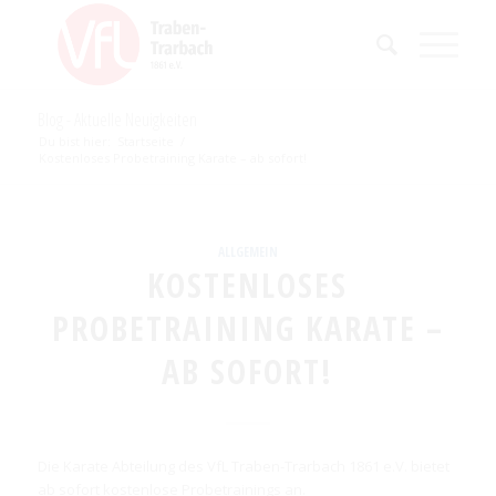
Blog - Aktuelle Neuigkeiten
Du bist hier:
Startseite
/
Kostenloses Probetraining Karate – ab sofort!
ALLGEMEIN
KOSTENLOSES
PROBETRAINING KARATE –
AB SOFORT!
Die Karate Abteilung des VfL Traben-Trarbach 1861 e.V. bietet
ab sofort kostenlose Probetrainings an.