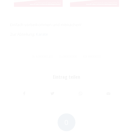
Einfach vorbeikommen und mitmachen!
Zur Abteilung:
Karate
/
/
18. NOVEMBER 2017
0 KOMMENTARE
VON
WEBMASTER
Eintrag teilen
0