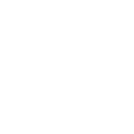
Freitag, 07.12.2018 3.KK III H VfL Traben-Trarbach 1861 IV –
FSV Plein 8 : 4
Olaf Kost war gegen Plein mit drei Siegen der Ergfolgsgarant,
dem Moritz Reitz (2), Rainald Maul und Bernd Thon (je 1) zur
Seite standen. Als Tabellensiebter der 3. Kreisklasse, Staffel III
mit 5:11 Punkten und 33:54 Spielen ist für die Rückrunde noch
Luft nach oben. Zum Einsatz kamen Olaf Kost, Rainald Maul,
Moritz Reitz, Johannes Wiedemann, Marvin Beucher, Jürgen
Schneider und Bernd Thon.
Sonnabend, 08.12.2018 3.KK I H VfL Traben-Trarbach 1861 III
– SV Gladbach II 8 : 2
Durch ein müheloses 8:2 über Gladbach sicherte sich der VfL III
mit 10:6 Punkten und 52:37 Spielen einen akzeptablen vierten
Rang in der 3. Kreisklasse Staffel I. Dazu trugen Hubertus
Schulze-Neuhoff, Johannes Pautz (8:0!), Roland Olschimke,
Olaf Kost, Rainald Maul, Moritz Reitz, Jürgen Schneider und
Bernd Thon bei.
Abteilungsversammlung 08.12.2018:
Einer der wichtigsten Beschlüsse: Wandertag am 02. März 2019
durch die Trarbacher Schweiz (Beginn 9:30 h ab ZOB Traben).