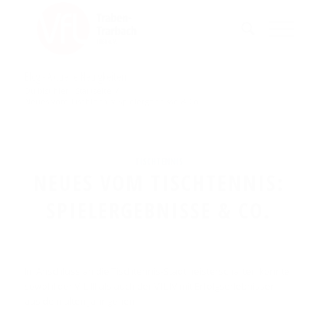
Blog - Aktuelle Neuigkeiten
Du bist hier:
Startseite
/
Neues vom Tischtennis: Spielergebnisse & Co.
TISCHTENNIS
NEUES VOM TISCHTENNIS:
SPIELERGEBNISSE & CO.
Im Anschluss an die Tischtennis-Stadtmeisterschaften konnte
sowohl der VfL III als auch der VfL IV mit Erfolgserlebnissen
aus dem alten Jahr gehen.