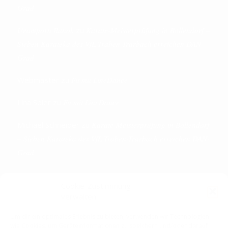
Grad
Ueamporn Ranok
zu
Karate-Meisterprüfung in Bollendorf –
Sieben Karateka des VfL Traben-Trarbach erreichen DAN-
Grad
Webmaster
zu
Fit mit LineDance
Lina Spier
zu
Fit mit LineDance
Michael Schneider
zu
Karate-Meisterprüfung in Bollendorf
– Sieben Karateka des VfL Traben-Trarbach erreichen DAN-
Grad
Cookie-Zustimmung
verwalten
KONTAKTDETAILS
Um dir ein optimales Erlebnis zu bieten, verwenden wir Technologien
wie Cookies, um Geräteinformationen zu speichern und/oder darauf
VfL 1861 e.V. Traben-Trarbach