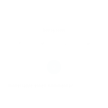
/
/
8. DEZEMBER 2018
0 KOMMENTARE
VON
WEBMASTER
Eintrag teilen
0
KOMMENTARE
Hinterlasse einen Kommentar
An der Diskussion beteiligen?
Hinterlasse uns deinen Kommentar!