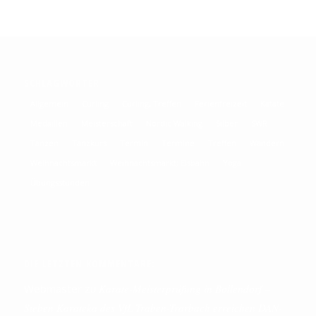
SCHLAGWÖRTER
Allgemein
Curling
Curling; Treffen
Ferienfreizeit
Katate
Medaillen
Meisterschaft
Nordic Walking
Silber
SWR
Tanzen
Tanzkurs
Termin
Termine
Treffen
Wandern
Weihnachtsmarkt
Weihnachtsmarkt; Eisbahn
Yoga
Übungsstunden
DIE LETZTEN KOMMENTARE:
Webmaster
zu
Karate-Meisterprüfung in Bollendorf –
Sieben Karateka des VfL Traben-Trarbach erreichen DAN-