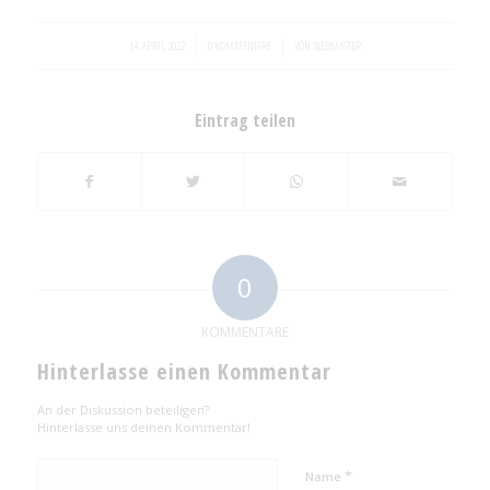
/
/
14. APRIL 2022
0 KOMMENTARE
VON
WEBMASTER
Eintrag teilen
0
KOMMENTARE
Hinterlasse einen Kommentar
An der Diskussion beteiligen?
Hinterlasse uns deinen Kommentar!
*
Name