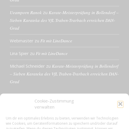
Ueamporn Ranok
zu
Karate-Meisterprüfung in Bollendorf –
Sieben Karateka des VfL Traben-Trarbach erreichen DAN-
Grad
Webmaster
zu
Fit mit LineDance
Lina Spier
zu
Fit mit LineDance
Michael Schneider
zu
Karate-Meisterprüfung in Bollendorf
– Sieben Karateka des VfL Traben-Trarbach erreichen DAN-
Grad
Cookie-Zustimmung
verwalten
KONTAKTDETAILS
Um dir ein optimales Erlebnis zu bieten, verwenden wir Technologien
wie Cookies, um Geräteinformationen zu speichern und/oder darauf
VfL 1861 e.V. Traben-Trarbach
zuzugreifen. Wenn du diesen Technologien zustimmst, können wir