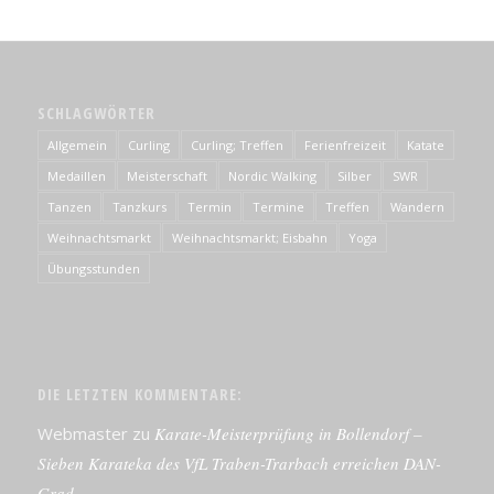
SCHLAGWÖRTER
Allgemein
Curling
Curling; Treffen
Ferienfreizeit
Katate
Medaillen
Meisterschaft
Nordic Walking
Silber
SWR
Tanzen
Tanzkurs
Termin
Termine
Treffen
Wandern
Weihnachtsmarkt
Weihnachtsmarkt; Eisbahn
Yoga
Übungsstunden
DIE LETZTEN KOMMENTARE:
Webmaster
zu
Karate-Meisterprüfung in Bollendorf –
Sieben Karateka des VfL Traben-Trarbach erreichen DAN-
Grad