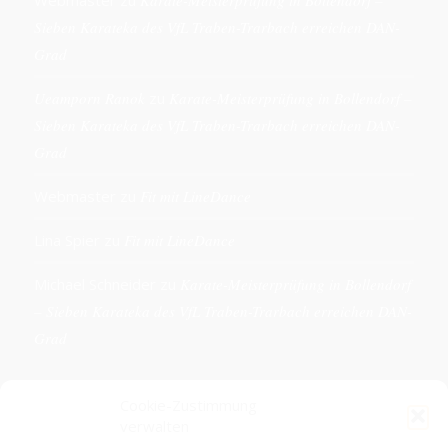
Webmaster
zu
Karate-Meisterprüfung in Bollendorf –
Sieben Karateka des VfL Traben-Trarbach erreichen DAN-
Grad
Ueamporn Ranok
zu
Karate-Meisterprüfung in Bollendorf –
Sieben Karateka des VfL Traben-Trarbach erreichen DAN-
Grad
Webmaster
zu
Fit mit LineDance
Lina Spier
zu
Fit mit LineDance
Michael Schneider
zu
Karate-Meisterprüfung in Bollendorf
– Sieben Karateka des VfL Traben-Trarbach erreichen DAN-
Grad
Cookie-Zustimmung
verwalten