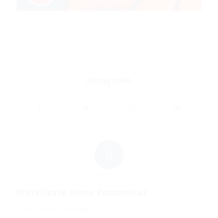
/
/
14. JUNI 2023
0 KOMMENTARE
VON
WEBMASTER
Eintrag teilen
0
KOMMENTARE
Hinterlasse einen Kommentar
An der Diskussion beteiligen?
Hinterlasse uns deinen Kommentar!