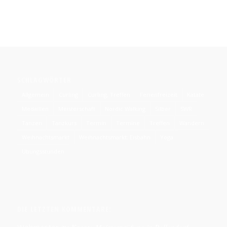
SCHLAGWÖRTER
Allgemein
Curling
Curling; Treffen
Ferienfreizeit
Katate
Medaillen
Meisterschaft
Nordic Walking
Silber
SWR
Tanzen
Tanzkurs
Termin
Termine
Treffen
Wandern
Weihnachtsmarkt
Weihnachtsmarkt; Eisbahn
Yoga
Übungsstunden
DIE LETZTEN KOMMENTARE: