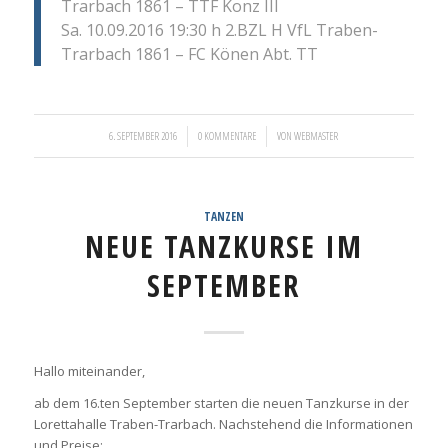
Trarbach 1861 – TTF Konz III
Sa. 10.09.2016 19:30 h 2.BZL H VfL Traben-
Trarbach 1861 – FC Könen Abt. TT
/
/
6. SEPTEMBER 2016
0 KOMMENTARE
VON
WEBMASTER
TANZEN
NEUE TANZKURSE IM
SEPTEMBER
Hallo miteinander,
ab dem 16.ten September starten die neuen Tanzkurse in der
Lorettahalle Traben-Trarbach. Nachstehend die Informationen
und Preise: