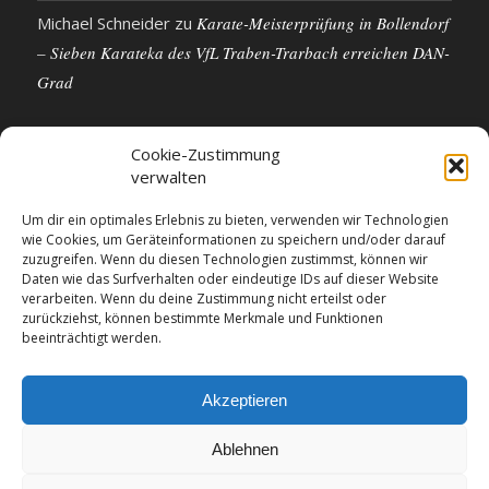
Michael Schneider
zu
Karate-Meisterprüfung in Bollendorf
– Sieben Karateka des VfL Traben-Trarbach erreichen DAN-
Grad
Cookie-Zustimmung
verwalten
KONTAKTDETAILS
Um dir ein optimales Erlebnis zu bieten, verwenden wir Technologien
wie Cookies, um Geräteinformationen zu speichern und/oder darauf
VfL 1861 e.V. Traben-Trarbach
zuzugreifen. Wenn du diesen Technologien zustimmst, können wir
Neue Rathausstr. 18
Daten wie das Surfverhalten oder eindeutige IDs auf dieser Website
56841 Traben-Trarbach
verarbeiten. Wenn du deine Zustimmung nicht erteilst oder
zurückziehst, können bestimmte Merkmale und Funktionen
E-Mail: info@vfl-traben-trarbach.de
beeinträchtigt werden.
Datenschutzerklärung
Impressum
Akzeptieren
Ablehnen