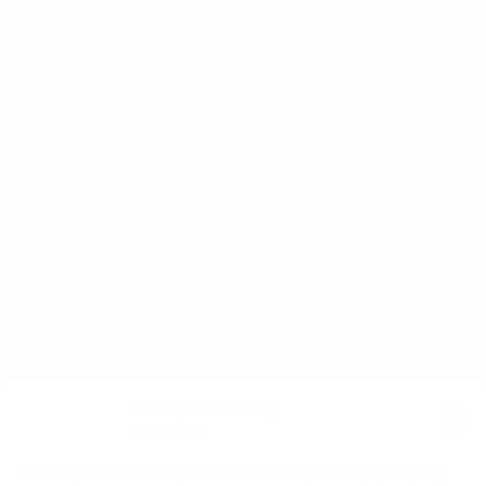
gegen die Krankheit
Webmaster
zu
Karate-Meisterprüfung in Bollendorf –
Sieben Karateka des VfL Traben-Trarbach erreichen DAN-
Grad
Ueamporn Ranok
zu
Karate-Meisterprüfung in Bollendorf –
Sieben Karateka des VfL Traben-Trarbach erreichen DAN-
Grad
Webmaster
zu
Fit mit LineDance
Lina Spier
zu
Fit mit LineDance
Cookie-Zustimmung
verwalten
KONTAKTDETAILS
Um dir ein optimales Erlebnis zu bieten, verwenden wir Technologien