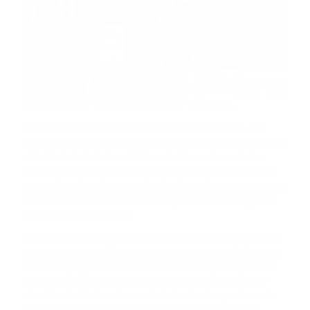
Bei der alljährlichen Meisterehrung des Behinderten- und
Rehabilitations-Sport-Verbands Rheinland-Pfalz (BSV) wurden
viele Titel bei deutschen Meisterschaften und exzellente
Platzierungen bei internationalen Wettbewerben gewürdigt.
So wurde auch Melanie Hässler, die deutsche Karatemeisterin
vom VfL Traben-Trarbach, für ihre sportlichen Leistungen im
vergangenen Jahr geehrt.
Die Ehrung fand am 20. März 2017 im Hause des langjährigen
Partners Lotto in Koblenz statt. Bei seiner Ansprache betonte
Lotto-Chef Jürgen Häfner, dass die Förderung des Sports im
Allgemeinen und des Behindertensports im Speziellen vor
allem Kontinuität braucht – und damit einen langen Atem. Er
versicherte, dass sein Unternehmen auch weiterhin den