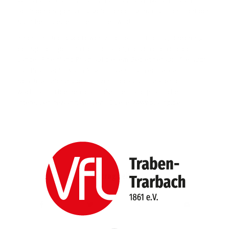
Behindertensport völlig gleichberechtigt zum Spitzensport der
Nicht-Behinderten unterstützen wird.
Innenminister Roger Lewentz stellte zum Thema „Förderung
des Spitzensports in Deutschland“, die Vorreiterrolle des
Landes Rheinland-Pfalz auf diesem Gebiet heraus. Wie auch
LSB-Präsidentin Karin Augustin versprach er, bei der
Neustrukturierung der Spitzensport-Stützpunkte stets
wachsam zu bleiben, damit die rheinland-pfälzischen
Interessen gewahrt werden. (Quelle: www.bsv-rlp.de)
/
7. APRIL 2017
VON
WEBMASTER
Eintrag teilen