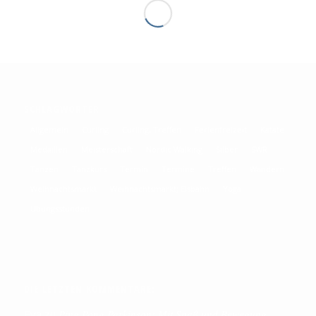
SCHLAGWÖRTER
Allgemein
Curling
Curling; Treffen
Ferienfreizeit
Katate
Medaillen
Meisterschaft
Nordic Walking
Silber
SWR
Tanzen
Tanzkurs
Termin
Termine
Treffen
Wandern
Weihnachtsmarkt
Weihnachtsmarkt; Eisbahn
Yoga
Übungsstunden
DIE LETZTEN KOMMENTARE:
Eva
zu
Ping Pong Parkinson: Mit Spaß und Bewegung