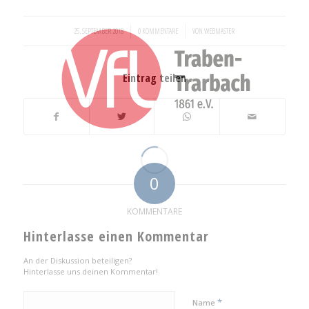
/
/
25. SEPTEMBER 2018
0 KOMMENTARE
VON
WEBMASTER
Eintrag teilen
0
KOMMENTARE
Hinterlasse einen Kommentar
An der Diskussion beteiligen?
Hinterlasse uns deinen Kommentar!
*
Name