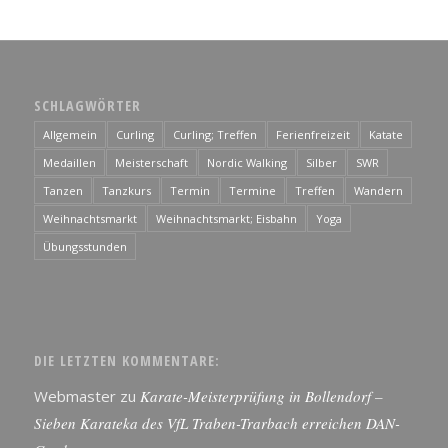
SCHLAGWÖRTER
Allgemein
Curling
Curling; Treffen
Ferienfreizeit
Katate
Medaillen
Meisterschaft
Nordic Walking
Silber
SWR
Tanzen
Tanzkurs
Termin
Termine
Treffen
Wandern
Weihnachtsmarkt
Weihnachtsmarkt; Eisbahn
Yoga
Übungsstunden
DIE LETZTEN KOMMENTARE:
Webmaster
zu
Karate-Meisterprüfung in Bollendorf –
Sieben Karateka des VfL Traben-Trarbach erreichen DAN-