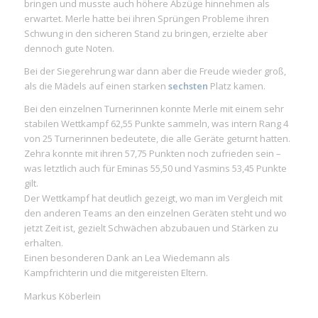
bringen und musste auch höhere Abzüge hinnehmen als
erwartet. Merle hatte bei ihren Sprüngen Probleme ihren
Schwung in den sicheren Stand zu bringen, erzielte aber
dennoch gute Noten.
Bei der Siegerehrung war dann aber die Freude wieder groß,
als die Mädels auf einen starken
sechsten
Platz kamen.
Bei den einzelnen Turnerinnen konnte Merle mit einem sehr
stabilen Wettkampf 62,55 Punkte sammeln, was intern Rang 4
von 25 Turnerinnen bedeutete, die alle Geräte geturnt hatten.
Zehra konnte mit ihren 57,75 Punkten noch zufrieden sein –
was letztlich auch für Eminas 55,50 und Yasmins 53,45 Punkte
gilt.
Der Wettkampf hat deutlich gezeigt, wo man im Vergleich mit
den anderen Teams an den einzelnen Geräten steht und wo
jetzt Zeit ist, gezielt Schwächen abzubauen und Stärken zu
erhalten.
Einen besonderen Dank an Lea Wiedemann als
Kampfrichterin und die mitgereisten Eltern.
Markus Köberlein