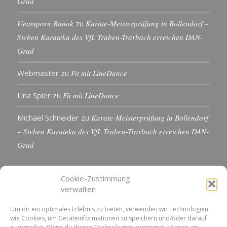
Grad
Ueamporn Ranok
zu
Karate-Meisterprüfung in Bollendorf –
Sieben Karateka des VfL Traben-Trarbach erreichen DAN-
Grad
Webmaster
zu
Fit mit LineDance
Lina Spier
zu
Fit mit LineDance
Michael Schneider
zu
Karate-Meisterprüfung in Bollendorf
– Sieben Karateka des VfL Traben-Trarbach erreichen DAN-
Grad
Cookie-Zustimmung
verwalten
KONTAKTDETAILS
Um dir ein optimales Erlebnis zu bieten, verwenden wir Technologien
wie Cookies, um Geräteinformationen zu speichern und/oder darauf
VfL 1861 e.V. Traben-Trarbach