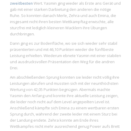
zweitbesten
Wert. Yasmin ging wieder als Erste ans Gerät und
gab mit einer starken Darbietung den anderen die nötige
Ruhe. So konnten danach Merle, Zehra und auch Emina, die
insgesamt nicht ihren besten Wettkampftag erwischte, alle
sturzfrei mit lediglich kleineren Wacklern ihre Übungen
durchbringen.
Dann ging es zur Bodenfläche, wo sie sich wieder sehr stabil
präsentierten und mit 46,10 Punkten wieder die fünftbeste
Leistung erhielten. Wiederum ebnete Yasmin mit einer stabilen
und ausdrucksvollen Präsentation den Weg für die andren
Drei.
Am abschließenden Sprung konnten sie leider nicht völlig ihre
Leistungen abrufen und mussten sich mit der neunthöchsten
Wertung von 42,05 Punkten begnügen. Abermals machte
Yasmin den Anfang und konnte ihre aktuelle Leistung zeigen,
die leider noch nicht auf dem Level angepeilten Level ist.
Anschließend kämpfte sich Emina zu einem wertbaren ersten
Sprung durch, während der zweite leider mit einem Sturz bei
der Landung endete. Zehra konnte am Ende ihres
Wettkampfes nicht mehr ausreichend genug Power aufs Brett